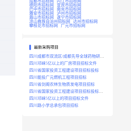
成都市招标网
内江市招标网
德阳市招标网
宜宾市招标网
巴中市招标网
南充市招标网
雅安市招标网
泸州市招标网
眉山市招标网
遂宁市招标网
凉山彝族自治州招标网
达州市招标网
攀枝花市招标网
广元市招标网
最新采购项目
四川成都市双流区/成都先导全球药物研发
生产基地(一期)(dj)项目招标标段
四川邛崃5亿以上的厂房项目招标文件
四川省国家投资工程建设项目招标投标
四川能投广元燃机工程项目招标
四川省剑阁农林生物质发电项目招标
四川省国家投资工程建设项目招标投标
2008年版
四川邛崃5亿以上的项目招标文件
四川路小学总承包项目招标