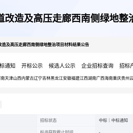
道改造及高压走廊西南侧绿地整
改造及高压走廊西南侧绿地整治项目材料结果公告
标通知
开标公示
候选人公示
企业招标查询
招标
河南
天津
山西
内蒙古
辽宁
吉林
黑龙江
安徽
福建
江西
湖南
广西
海南
重庆
贵州
招标状态
中标｜中标通知
标书获取截止时间