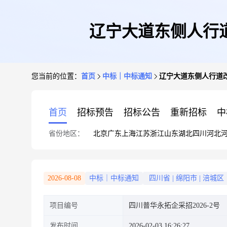
辽宁大道东侧人行
您当前的位置：
首页
中标｜中标通知
辽宁大道东侧人行道
首页
招标预告
招标公告
重新招标
中
省份地区：
北京
广东
上海
江苏
浙江
山东
湖北
四川
河北
2026-08-08
中标｜中标通知
四川省
|
绵阳市
|
涪城区
项目编号
四川普华永拓企采招2026-2号
发布时间
2026-02-03 16:26:27