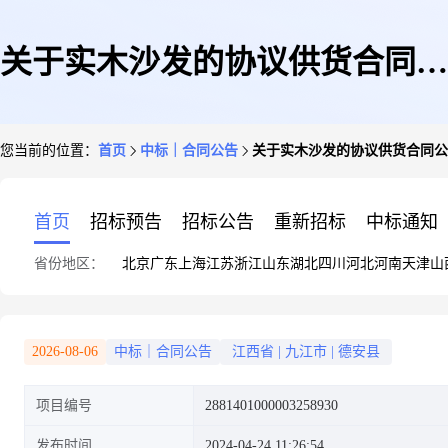
关于实木沙发的协议供货合同公
您当前的位置：
首页
中标｜合同公告
关于实木沙发的协议供货合同公
告
首页
招标预告
招标公告
重新招标
中标通知
省份地区：
北京
广东
上海
江苏
浙江
山东
湖北
四川
河北
河南
天津
山
2026-08-06
中标｜合同公告
江西省
|
九江市
|
德安县
项目编号
2881401000003258930
发布时间
2024-04-24 11:26:54