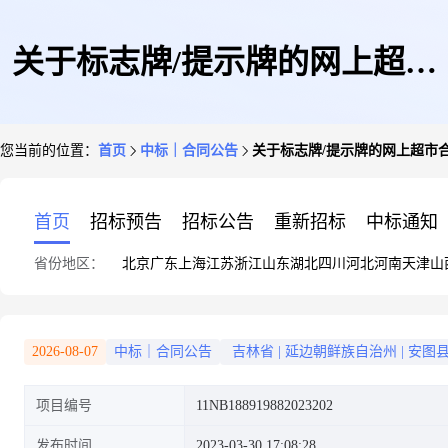
关于标志牌/提示牌的网上超市
您当前的位置：
首页
中标｜合同公告
关于标志牌/提示牌的网上超市
合同公告
首页
招标预告
招标公告
重新招标
中标通知
省份地区：
北京
广东
上海
江苏
浙江
山东
湖北
四川
河北
河南
天津
山
2026-08-07
中标｜合同公告
吉林省
|
延边朝鲜族自治州
|
安图
项目编号
11NB188919882023202
发布时间
2023-03-30 17:08:28