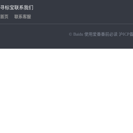
寻标宝
联系我们
首页
联系客服
© Baidu
使用爱番番前必读
沪ICP备
NEW
HOT
暂时没有搜索结果…