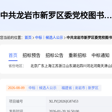
中共龙岩市新罗区委党校图书馆
您当前的位置：
首页
中标｜候选人公示
中共龙岩市新罗区委党校图书
改造项目中标候选人公示
首页
招标预告
招标公告
重新招标
中标通知
省份地区：
北京
广东
上海
江苏
浙江
山东
湖北
四川
河北
河南
天津
山
2026-08-09
中标｜候选人公示
福建省
|
龙岩市
|
新罗区
项目编号
XLJY[2026]G87453
发布时间
2026-01-20 16:50:00