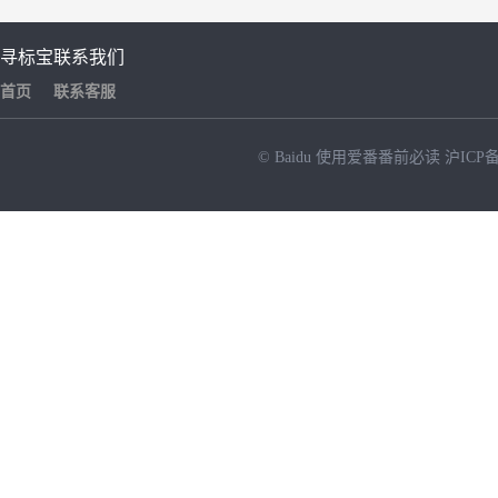
寻标宝
联系我们
首页
联系客服
© Baidu
使用爱番番前必读
沪ICP备
NEW
HOT
暂时没有搜索结果…