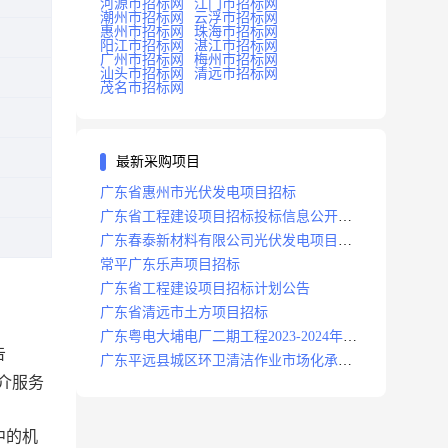
河源市招标网
江门市招标网
潮州市招标网
云浮市招标网
惠州市招标网
珠海市招标网
阳江市招标网
湛江市招标网
广州市招标网
梅州市招标网
汕头市招标网
清远市招标网
茂名市招标网
最新采购项目
广东省惠州市光伏发电项目招标
广东省工程建设项目招标投标信息公开目
录
广东春泰新材料有限公司光伏发电项目招
标
常平广东乐声项目招标
广东省工程建设项目招标计划公告
广东省清远市土方项目招标
广东粤电大埔电厂二期工程2023-2024年度
告
安保服务项目招标公告
广东平远县城区环卫清洁作业市场化承包
中介服务
项目招标中标候选人公示
中的机