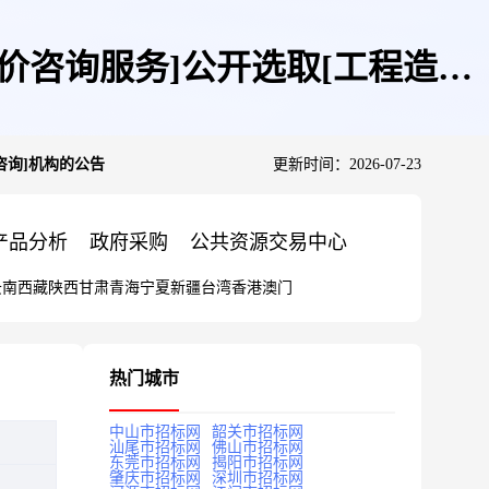
价咨询服务]公开选取[工程造价
咨询]机构的公告
更新时间：2026-07-23
产品分析
政府采购
公共资源交易中心
云南
西藏
陕西
甘肃
青海
宁夏
新疆
台湾
香港
澳门
热门城市
中山市招标网
韶关市招标网
汕尾市招标网
佛山市招标网
东莞市招标网
揭阳市招标网
肇庆市招标网
深圳市招标网