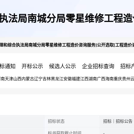
执法局南城分局零星维修工程造
理和综合执法局南城分局零星维修工程造价咨询服务]公开选取[工程造价
咨询]机构的公告
标通知
开标公示
候选人公示
企业招标查询
招标
河南
天津
山西
内蒙古
辽宁
吉林
黑龙江
安徽
福建
江西
湖南
广西
海南
重庆
贵州
招标状态
招标｜招标公告
标书获取截止时间