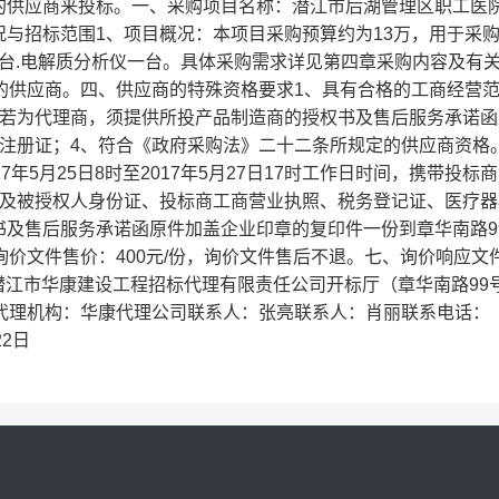
的供应商来投标。一、采购项目名称：潜江市后湖管理区职工医
与招标范围1、项目概况：本项目采购预算约为13万，用于采
一台.电解质分析仪一台。具体采购需求详见第四章采购内容及有
的供应商。四、供应商的特殊资格要求1、具有合格的工商经营
商若为代理商，须提供所投产品制造商的授权书及售后服务承诺函
品注册证；4、符合《政府采购法》二十二条所规定的供应商资格
年5月25日8时至2017年5月27日17时工作日时间，携带投标
表及被授权人身份证、投标商工商营业执照、税务登记证、医疗器
书及售后服务承诺函原件加盖企业印章的复印件一份到章华南路9
询价文件售价：400元/份，询价文件售后不退。七、询价响应文
：潜江市华康建设工程招标代理有限责任公司开标厅（章华南路99
代理机构：华康代理公司联系人：张亮联系人：肖丽联系电话：
22日