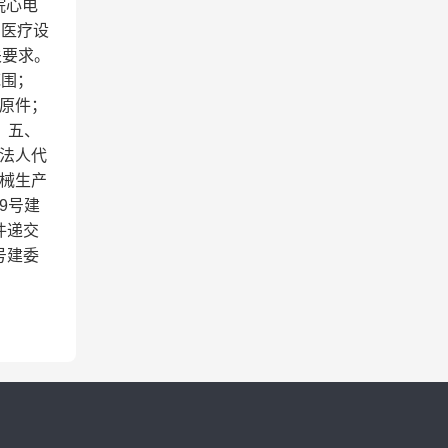
院心电
购医疗设
关要求。
范围；
原件；
。五、
商法人代
械生产
9号建
件递交
号建委