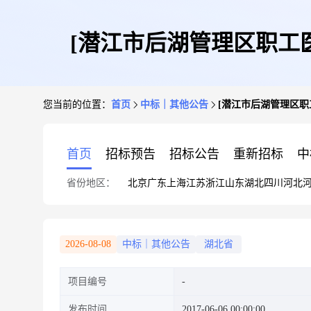
[潜江市后湖管理区职工
您当前的位置：
首页
中标｜其他公告
[潜江市后湖管理区
首页
招标预告
招标公告
重新招标
中
省份地区：
北京
广东
上海
江苏
浙江
山东
湖北
四川
河北
2026-08-08
中标｜其他公告
湖北省
项目编号
发布时间
2017-06-06 00:00:00