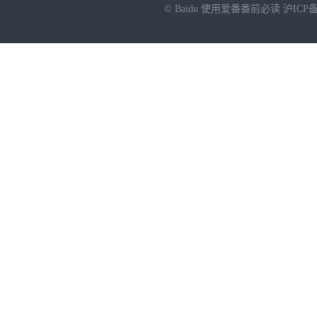
© Baidu
使用爱番番前必读
沪ICP备
NEW
HOT
暂时没有搜索结果…