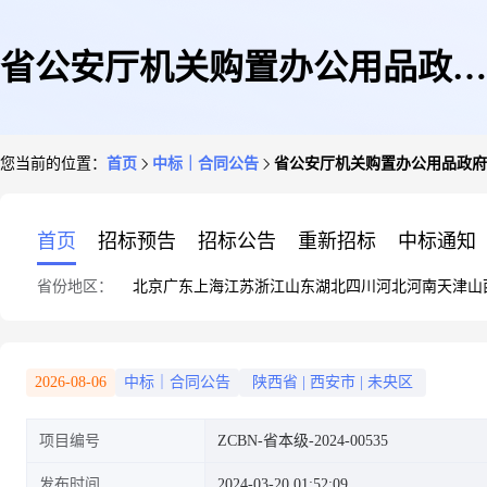
省公安厅机关购置办公用品政府
您当前的位置：
首页
中标｜合同公告
省公安厅机关购置办公用品政府
采购合同公告
首页
招标预告
招标公告
重新招标
中标通知
省份地区：
北京
广东
上海
江苏
浙江
山东
湖北
四川
河北
河南
天津
山
2026-08-06
中标｜合同公告
陕西省
|
西安市
|
未央区
项目编号
ZCBN-省本级-2024-00535
发布时间
2024-03-20 01:52:09