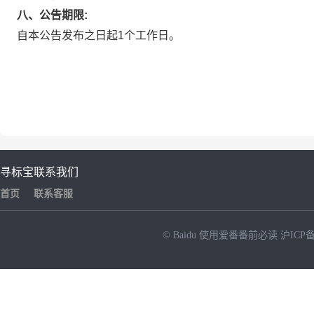
八、公告期限:
自本公告发布之日起1个工作日。
寻标宝
联系我们
首页
联系客服
© Baidu
使用爱番番前必读
沪ICP备
NEW
HOT