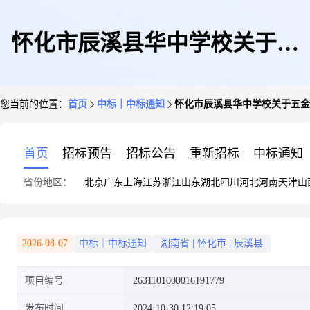
怀化市辰溪县华中学校关于五
您当前的位置：
首页
中标｜中标通知
怀化市辰溪县华中学校关于五金
金、家具和室内装修材料专门零
首页
招标预告
招标公告
重新招标
中标通知
省份地区：
北京
广东
上海
江苏
浙江
山东
湖北
四川
河北
河南
天津
山
售服务的网上超市采购项目成交
2026-08-07
中标｜中标通知
湖南省
|
怀化市
|
辰溪县
项目编号
2631101000016191779
公告
发布时间
2024-10-30 12:19:05