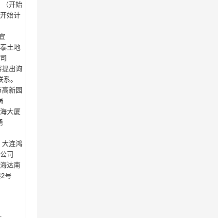
。（开始
开始计
宜
泰土地
司
容提出询
联系。
市高新园
局
海大厦
勇
：大连鸿
公司
海达南
层2号