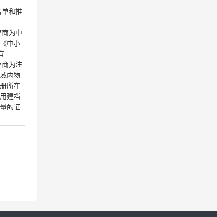
件
名单和推
应商为中
《中小
有
应商为注
域内物
册所在
用建档
量的证