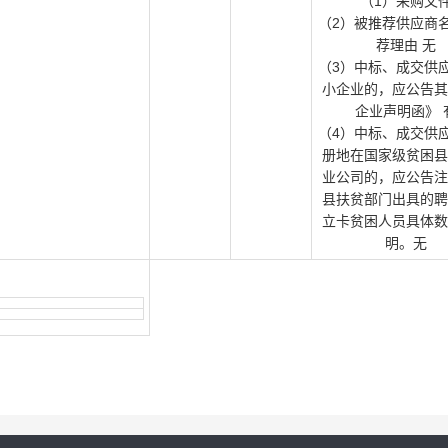
（1）采购文
（2）被推荐供应商
荐理由 无
（3）中标、成交供
小企业的，应公告其
企业声明函》 
（4）中标、成交供
册地在国家级贫困县
业公司的，应公告注
县扶贫部门出具的聘
立卡贫困人员具体数
明。无