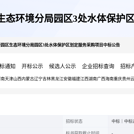
区生态环境分局园区3处水体保护
新园区生态环境分局园区3处水体保护区划定服务采购项目中标公告
标通知
开标公示
候选人公示
企业招标查询
招标
河南
天津
山西
内蒙古
辽宁
吉林
黑龙江
安徽
福建
江西
湖南
广西
海南
重庆
贵州
招标状态
中标｜中标
标书获取截止时间