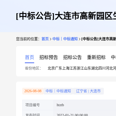
[中标公告]大连市高新园
您当前的位置：
首页
中标｜中标通知
[中标公告]大连市高
首页
招标预告
招标公告
重新招标
中
省份地区：
北京
广东
上海
江苏
浙江
山东
湖北
四川
河北
2026-08-08
中标｜中标通知
辽宁省
|
大连市
项目编号
htztb
发布时间
2022-01-21 00:00:00