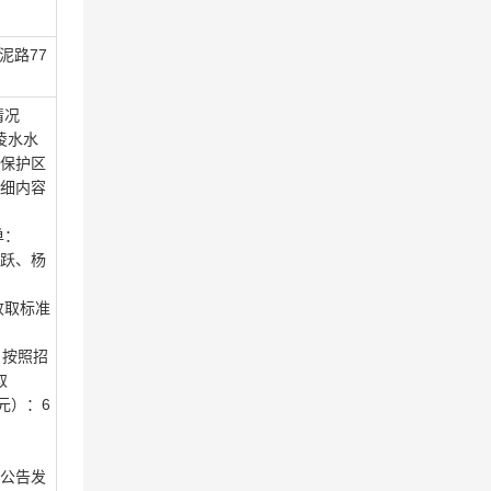
泥路77
情况
凌水水
保护区
细内容
单：
跃、杨
收取标准
 按照招
取
元）：6
公告发