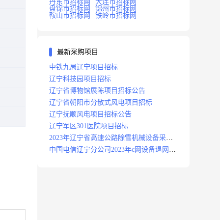
丹东市招标网
大连市招标网
盘锦市招标网
锦州市招标网
鞍山市招标网
铁岭市招标网
最新采购项目
中铁九局辽宁项目招标
辽宁科技园项目招标
辽宁省博物馆展陈项目招标公告
辽宁省朝阳市分散式风电项目招标
辽宁抚顺风电项目招标公告
辽宁军区301医院项目招标
2023年辽宁省高速公路除雪机械设备采购
项目招标招标公告
中国电信辽宁分公司2023年c网设备退网拆
除施工服务采购项目招标公告