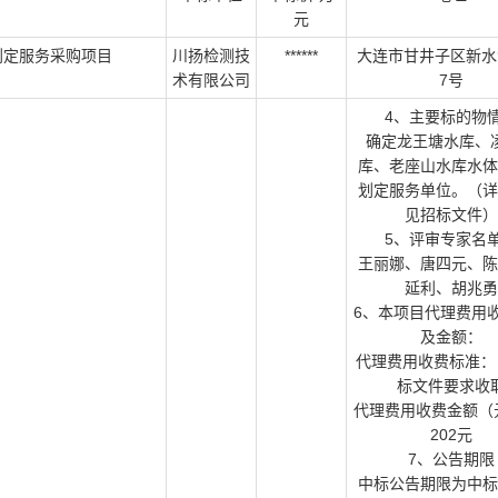
元
划定服务采购项目
川扬检测技
******
大连市甘井子区新水
术有限公司
7号
4、主要标的物
确定龙王塘水库、
库、老座山水库水体
划定服务单位。（详
见招标文件）
5、评审专家名
王丽娜、唐四元、陈
延利、胡兆勇
6、本项目代理费用
及金额：
代理费用收费标准：
标文件要求收
代理费用收费金额（
202元
7、公告期限
中标公告期限为中标