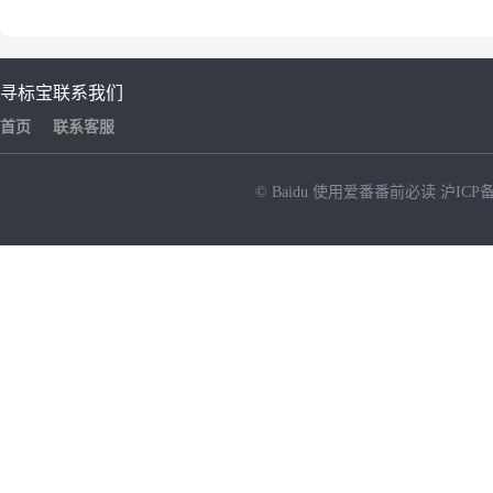
寻标宝
联系我们
首页
联系客服
© Baidu
使用爱番番前必读
沪ICP备
NEW
HOT
暂时没有搜索结果…