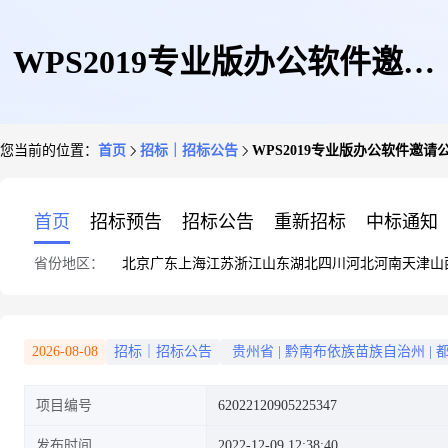
WPS2019专业版办公软件邀请
您当前的位置：
首页
招标｜招标公告
WPS2019专业版办公软件邀请
公告
首页
招标预告
招标公告
重新招标
中标通知
省份地区：
北京
广东
上海
江苏
浙江
山东
湖北
四川
河北
河南
天津
山
2026-08-08
招标｜招标公告
贵州省
|
黔南布依族苗族自治州
|
项目编号
62022120905225347
发布时间
2022-12-09 12:38:40