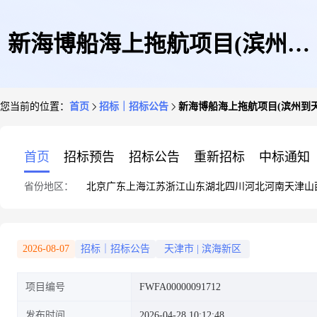
新海博船海上拖航项目(滨州到
您当前的位置：
首页
招标｜招标公告
新海博船海上拖航项目(滨州到天
天津南港)
首页
招标预告
招标公告
重新招标
中标通知
省份地区：
北京
广东
上海
江苏
浙江
山东
湖北
四川
河北
河南
天津
山
2026-08-07
招标｜招标公告
天津市
|
滨海新区
项目编号
FWFA00000091712
发布时间
2026-04-28 10:12:48