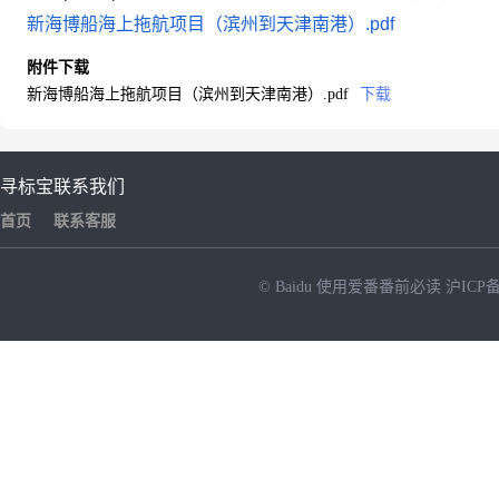
新海博船海上拖航项目（滨州到天津南港）.pdf
附件下载
新海博船海上拖航项目（滨州到天津南港）.pdf
下载
寻标宝
联系我们
首页
联系客服
© Baidu
使用爱番番前必读
沪ICP备
NEW
HOT