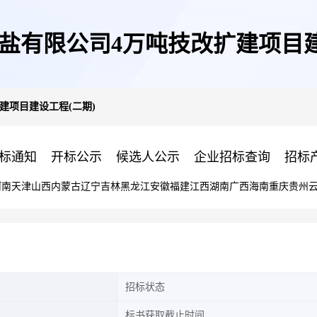
盐有限公司4万吨技改扩建项目建
建项目建设工程(二期)
标通知
开标公示
候选人公示
企业招标查询
招标
河南
天津
山西
内蒙古
辽宁
吉林
黑龙江
安徽
福建
江西
湖南
广西
海南
重庆
贵州
招标状态
标书获取截止时间