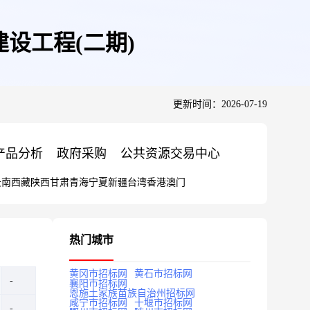
设工程(二期)
更新时间：2026-07-19
产品分析
政府采购
公共资源交易中心
云南
西藏
陕西
甘肃
青海
宁夏
新疆
台湾
香港
澳门
热门城市
黄冈市招标网
黄石市招标网
襄阳市招标网
恩施土家族苗族自治州招标网
咸宁市招标网
十堰市招标网