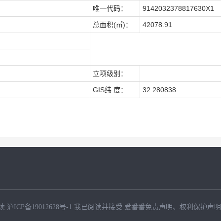
唯一代码：
9142032378817630X1
总面积(㎡)：
42078.91
立项级别：
GIS纬 度：
32.280838
读
沪ICP备19012628号-1
我已阅读并接受
爱番番免责声明
、
权利保护声明