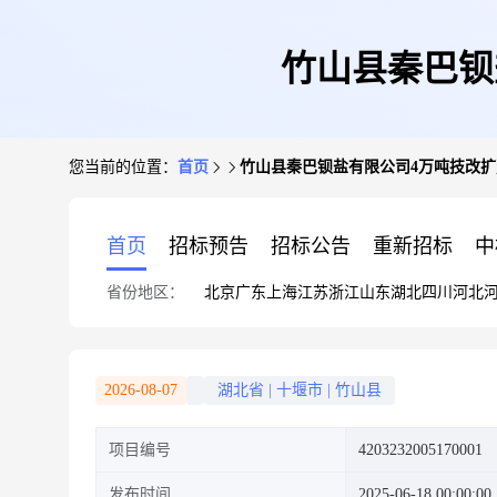
竹山县秦巴钡
您当前的位置：
首页
竹山县秦巴钡盐有限公司4万吨技改扩
首页
招标预告
招标公告
重新招标
中
省份地区：
北京
广东
上海
江苏
浙江
山东
湖北
四川
河北
2026-08-07
湖北省
|
十堰市
|
竹山县
项目编号
4203232005170001
发布时间
2025-06-18 00:00:00