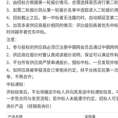
2、由招标方根据第一轮报价情况，合理选择是否进行第二
3、如需二轮报价则从第一轮报价名单中选取进入二轮报价
4、招标截止之后，第一中标者无法履约时，自动顺延至第
5、出现多家供应商报价相同的情况：评比级别高者优先中标
时间越早者优先中标。
注意：
1、参与投标的供应商必须已注册中钢网会员且通过中钢网
2、供应商在报价时要认真阅读报价说明，保证可以满足所
3、平台所有供应商严禁串通报价，围标中标，一旦发现并
4、如供应商被举报违反订单相关约定，经平台核实后第一
单，不再合作；
中标通知：
评标结束后，平台将确定中标人并向其发送中标通知信息，
一步签合同与发货流程；若中标人未能遵守约定，招标人可
询价产品
（经销商询价）
产品名称
采购量