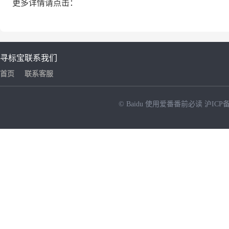
更多详情请点击：
寻标宝
联系我们
首页
联系客服
© Baidu
使用爱番番前必读
沪ICP备
NEW
HOT