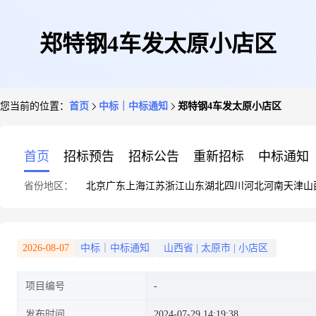
郑特钢4车发太原小店区
您当前的位置：
首页
中标｜中标通知
郑特钢4车发太原小店区
首页
招标预告
招标公告
重新招标
中标通知
省份地区：
北京
广东
上海
江苏
浙江
山东
湖北
四川
河北
河南
天津
山
2026-08-07
中标｜中标通知
山西省
|
太原市
|
小店区
项目编号
发布时间
2024-07-29 14:19:38