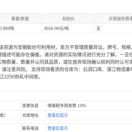
重量/数量
起拍价
买家服务费
0.850吨
3016.00元/吨
无
、该资源为宝钢股份可利用材，卖方不受理质量异议。牌号、规格
源描述可能存在偏差。请对资源的实际情况进行充分了解。一旦
实物质量、数量并认同其品质，或在放弃现场确认权利同时认可
，请注意风险。 支持现场看货的仓库为：石洞口库、湛江物流基
江2250热轧中间库。
发票信息
增值税专用发票 13%
内库）
仓库地址
登录后显示
联系电话
登录后显示