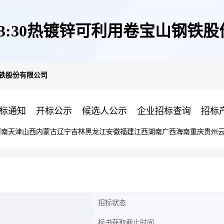
日13:30热镀锌可利用卷宝山钢铁
山钢铁股份有限公司
标通知
开标公示
候选人公示
企业招标查询
招标
河南
天津
山西
内蒙古
辽宁
吉林
黑龙江
安徽
福建
江西
湖南
广西
海南
重庆
贵州
招标状态
标书获取截止时间