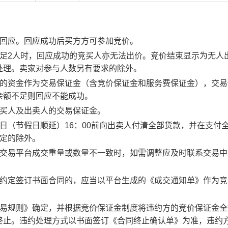
行回应。回应成功后买方方可参加竞价。
足2人时，回应成功的竞买人亦无法出价。竞价结束显示为无人
处理。卖家对参与人数另有要求的除外。
度的资金作为交易保证金（含竞价保证金和服务费保证金），交易
余额不足则回应不能成功。
竞买人及出卖人的交易保证金。
日（节假日顺延）16：00前向出卖人付清全部货款，并在支付
约定的除外。
子交易平台成交重量或数量不一致时，如需调整应及时联系交易中
。约定签订书面合同的，应当以平台生成的《成交通知单》作为竞
交易规则》确定，并根据竞价保证金制度将违约方的竞价保证金全
终止。违约处理方式以书面签订《合同终止确认单》为准，违约