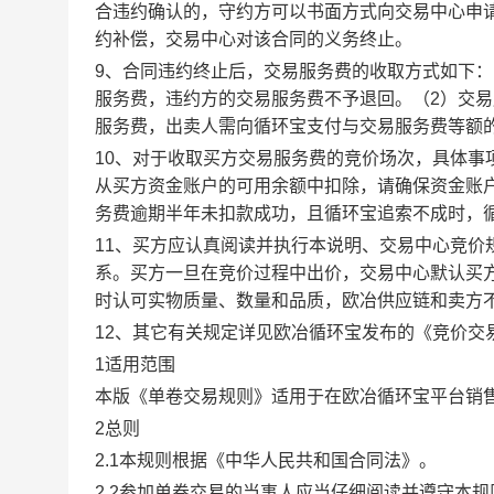
合违约确认的，守约方可以书面方式向交易中心申
约补偿，交易中心对该合同的义务终止。
9、合同违约终止后，交易服务费的收取方式如下
服务费，违约方的交易服务费不予退回。（2）交
服务费，出卖人需向循环宝支付与交易服务费等额
10、对于收取买方交易服务费的竞价场次，具体
从买方资金账户的可用余额中扣除，请确保资金账
务费逾期半年未扣款成功，且循环宝追索不成时，
11、买方应认真阅读并执行本说明、交易中心竞价
系。买方一旦在竞价过程中出价，交易中心默认买
时认可实物质量、数量和品质，欧冶供应链和卖方
12、其它有关规定详见欧冶循环宝发布的《竞价交
1适用范围
本版《单卷交易规则》适用于在欧冶循环宝平台销
2总则
2.1本规则根据《中华人民共和国合同法》。
2.2参加单卷交易的当事人应当仔细阅读并遵守本