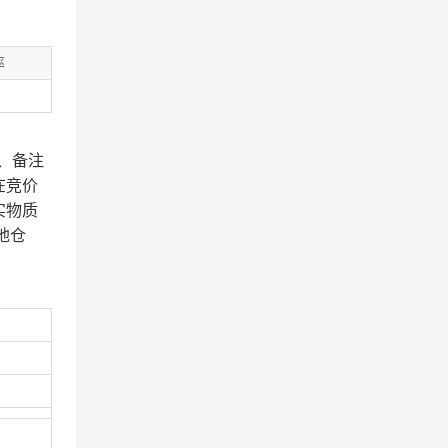
率
、备注
在竞价
实物质
地仓