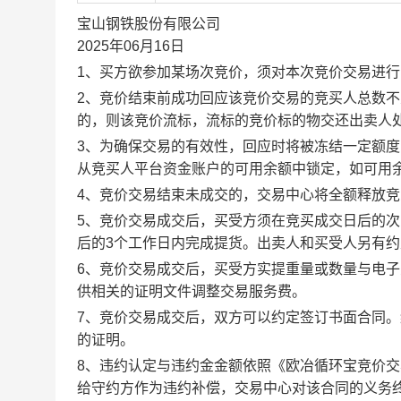
宝山钢铁股份有限公司
2025年06月16日
1、买方欲参加某场次竞价，须对本次竞价交易进
2、竞价结束前成功回应该竞价交易的竞买人总数不
的，则该竞价流标，流标的竞价标的物交还出卖人
3、为确保交易的有效性，回应时将被冻结一定额
从竞买人平台资金账户的可用余额中锁定，如可用
4、竞价交易结束未成交的，交易中心将全额释放
5、竞价交易成交后，买受方须在竞买成交日后的次
后的3个工作日内完成提货。出卖人和买受人另有
6、竞价交易成交后，买受方实提重量或数量与电
供相关的证明文件调整交易服务费。
7、竞价交易成交后，双方可以约定签订书面合同
的证明。
8、违约认定与违约金金额依照《欧冶循环宝竞价
给守约方作为违约补偿，交易中心对该合同的义务