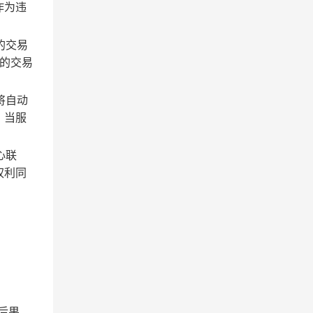
作为违
的交易
的交易
将自动
；当服
心联
权利同
后果。