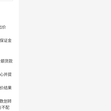
出价
保证金
全额货款
心并提
价结果
数划转
方不配