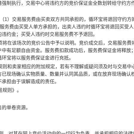
请强制执行，交易中心将违约方的竞价保证金全数划转给守约方
：（1）交易服务费由买卖双方共同承担的，循环宝将退回守约方
易服务费由买受人单方承担的，出卖人违约时循环宝将退回买受人
的违约金；买受人违约时交易服务费不予退回。
事项将在该场次的竞价公告中予以说明。竞价成交后，交易服务费
户中有足额自由资金。服务费扣款成功后，服务费保证金将释放
循环宝将以服务费保证金进行充抵。
规则和卖家相应的附加规定，若有不理解或疑问须及时与交易中
方已现场确认实物质量、数量并认同其品质，或在放弃现场确认
不承担由于误解造成的责任。
易规则》。
售的单卷资源。
规则，对其在网上竞价活动中的一切行为负责，并承担相应的法律