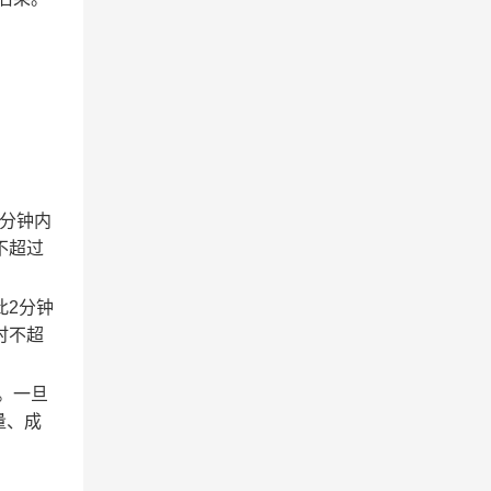
2分钟内
不超过
此2分钟
时不超
。一旦
量、成