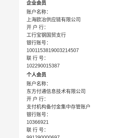
企业会员
账户名称：
上海欧冶供应链有限公司
开 户 行：
工行宝钢国贸支行
银行账号：
1001153819003214507
联 行 号：
102290015387
个人会员
账户名称：
东方付通信息技术有限公司
开 户 行：
支付机构备付金集中存管账户
银行账号：
10366921
联 行 号：
991290000697