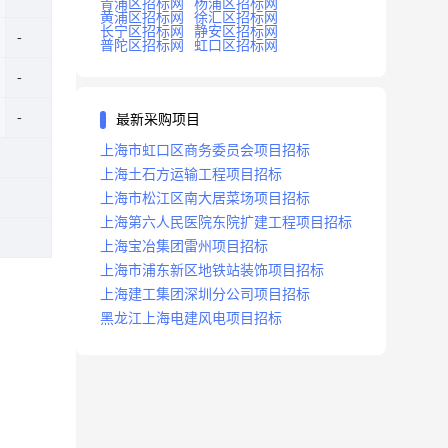
青浦区招标网
杨浦区招标网
黄浦区招标网
徐汇区招标网
长宁区招标网
静安区招标网
普陀区招标网
虹口区招标网
最新采购项目
上海市虹口区商务委员会项目招标
上海土石方运输工程项目招标
上海市松江区南大居菜场项目招标
上海第六人民医院东院扩建工程项目招标
上海宝冶集团雷州项目招标
上海市浦东新区地铁站装饰项目招标
上海建工集团深圳分公司项目招标
黑龙江上海电建风电项目招标