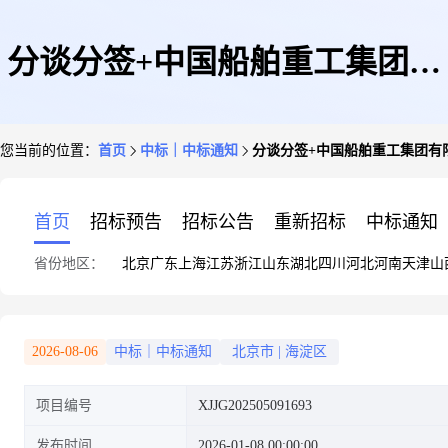
分谈分签+中国船舶重工集团有
您当前的位置：
首页
中标｜中标通知
分谈分签+中国船舶重工集团有
限公司第七一0研究所+地震检
首页
招标预告
招标公告
重新招标
中标通知
省份地区：
北京
广东
上海
江苏
浙江
山东
湖北
四川
河北
河南
天津
山
波器询价单(WG)的询价书的询
2026-08-06
中标｜中标通知
北京市
|
海淀区
项目编号
XJJG202505091693
价结果
发布时间
2026-01-08 00:00:00