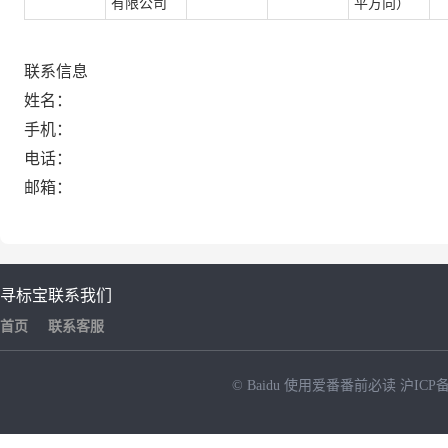
有限公司
平方向）
联系信息
姓名：
手机：
电话：
邮箱：
寻标宝
联系我们
首页
联系客服
© Baidu
使用爱番番前必读
沪ICP备
NEW
HOT