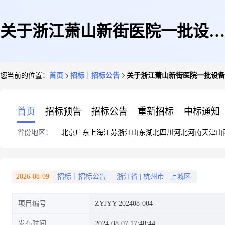
关于浙江萧山新街医院一批设备
您当前的位置：
首页
招标｜招标公告
关于浙江萧山新街医院一批设备
自行采购公告
首页
招标预告
招标公告
重新招标
中标通知
省份地区：
北京
广东
上海
江苏
浙江
山东
湖北
四川
河北
河南
天津
山
2026-08-09
招标｜招标公告
浙江省
|
杭州市
|
上城区
项目编号
ZYJYY-202408-004
发布时间
2024-08-07 17:48:44