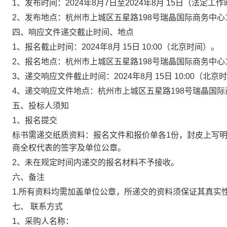
1、发布时间：
202
4
年
8
月
7
日至
202
4
年
8
月
15
日
（
法定工作
2、发布地点：杭州市上城区五星路198号瑞晶国际商务中心1
四
、响应文件递交截止时间、地点
1
、
报名截止时间
：
202
4
年
8
月
1
5
日
10:00（
北京时间）。
2
、
报名
地点：杭州市上城区五星路
198号瑞晶国际商务中心1
3
、递交响应文件截止时间：
202
4
年
8
月
15
日
10:00（
北京时
4
、递交响应文件地点：杭州市上城区五星路
198号瑞晶国际
五、
投标人
须知
1
、
报名提交
标书
需递交纸质资料：报名文件和报价单各
1份，封皮上写
商全权代表的签字及单位公章。
2
、
未在规定时间内递交的报名材料不予接收。
六
、备注
1.所有资料均需加盖单位公章，所递交的资料须保证其真实
七、
联系方式
1、采购人名称：