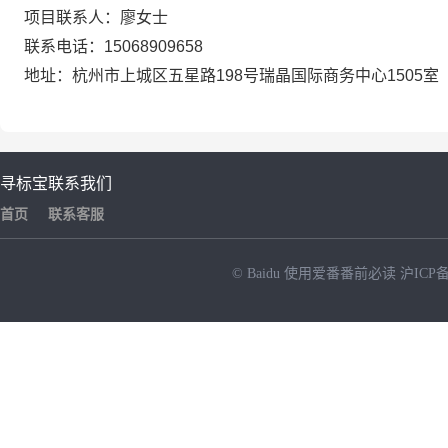
项目联系人：
廖
女士
联系电话：
15068909658
地址：
杭州市上城区五星路
198号瑞晶国际商务中心1505室
寻标宝
联系我们
首页
联系客服
© Baidu
使用爱番番前必读
沪ICP备
NEW
HOT