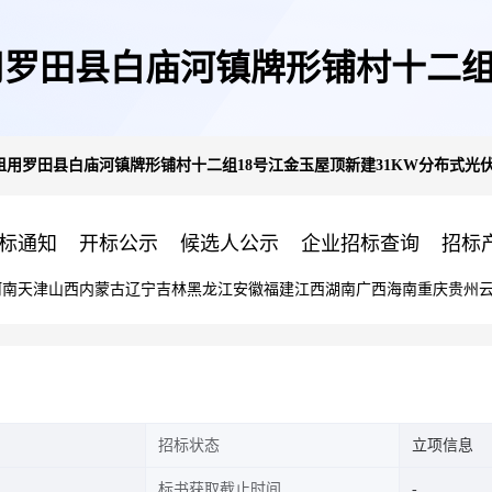
罗田县白庙河镇牌形铺村十二组1
用罗田县白庙河镇牌形铺村十二组18号江金玉屋顶新建31KW分布式光
式光伏发电项目
标通知
开标公示
候选人公示
企业招标查询
招标
河南
天津
山西
内蒙古
辽宁
吉林
黑龙江
安徽
福建
江西
湖南
广西
海南
重庆
贵州
招标状态
立项信息
标书获取截止时间