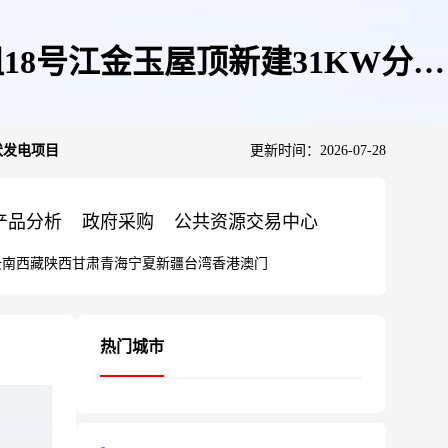
8号江金玉屋顶新建31KW分布
伏发电项目
更新时间：2026-07-28
产品分析
政府采购
公共资源交易中心
云南
西藏
陕西
甘肃
青海
宁夏
新疆
台湾
香港
澳门
热门城市