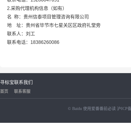
2.采购代理机构信息（如有）
名
称：贵州信泰项目管理咨询有限公司
地 址：
贵州省毕节市七星关区
区政府礼堂旁
联系人：
刘工
联系电话：
18386260086
寻标宝
联系我们
首页
联系客服
© Baidu
使用爱番番前必读
沪ICP备
NEW
HOT