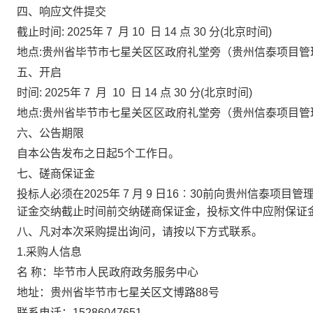
四、响应文件提交
截止时间
: 202
5
年
7
月
10
日
14
点
30
分
(北京时间)
地点
:
贵州省毕节市七星关区
区政府礼堂旁
（
贵州信泰项目管
五、开启
时间
: 202
5
年
7
月
10
日
14
点
30
分
(北京时间)
地点
:
贵州省毕节市七星关区
区政府礼堂旁
（
贵州信泰项目管
六、公告期限
自本公告发布之日起
5个工作日。
七、磋商保证金
投标人必须在
202
5
年
7
月
9
日
16
︰
3
0前向
贵州信泰项目管
证金交纳截止时间前交纳磋商保证金，投标文件中应附保证
八、凡对本次采购提出询问，请按以下方式联系。
1.采购人信息
名
称：
毕节市人民政府政务服务中心
地址：贵州省毕节市七星关区文博路
88号
联系电话：
15286047651