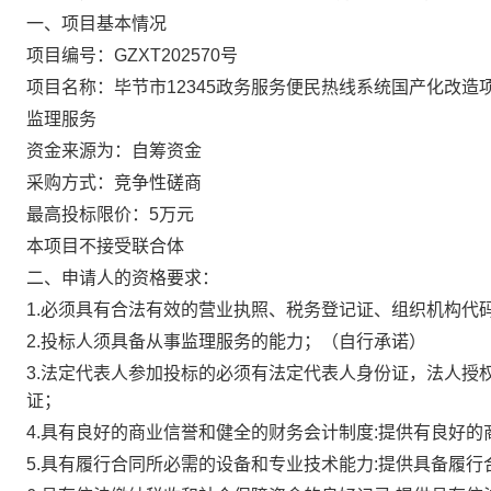
一、项目基本情况
项目编号：
GZXT202570
号
项目名称：
毕节市
12345政务服务便民热线系统国产化改造
监理
服务
资金来源为
：
自筹资金
采购方式：竞争性磋商
最高投标限价：
5万
元
本项目不接受联合体
二、申请人的资格要求：
1.必须具有合法有效的营业执照、税务登记证、组织机构代
2.投标人须具备
从事监理服务的能力；（自行承诺）
3.法定代表人参加投标的必须有法定代表人身份证，法人授
证；
4.具有良好的商业信誉和健全的财务会计制度:
提供
有良好的
5.具有履行合同所必需的设备和专业技术能力:提供具备履