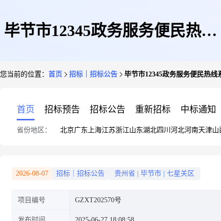
毕节市12345政务服务便民热线
您当前的位置：
首页
招标｜招标公告
毕节市12345政务服务便民热
系统国产化改造项目监理服务竞
首页
招标预告
招标公告
重新招标
中标通知
省份地区：
北京
广东
上海
江苏
浙江
山东
湖北
四川
河北
河南
天津
山
争性磋商公告
2026-08-07
招标｜招标公告
贵州省
|
毕节市
|
七星关区
项目编号
GZXT202570号
发布时间
2025-06-27 18:08:58