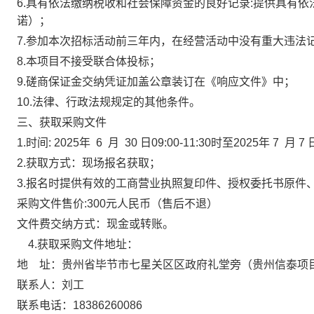
6.具有依法缴纳税收和社会保障资金的良好记录:提供具有
诺）
；
7
.参加
本次招标
活动前三年内，在经营活动中没有重大违法
8
.本项目不接受联合体投标；
9
.磋商保证金交纳凭证加盖公章装订在《响应文件》中；
1
0
.法律、行政法规规定的其他条件
。
三、获取采购文件
1.时间: 202
5
年
6
月
30
日
09:00
-11:30时
至
202
5
年
7
月
7
2.获取方式：现场报名获取；
3.报名时提供有效的工商营业执照复印件、授权委托书原件
采购文件售价
:
3
00元人民币（售后不退）
文件费交纳方式：现金或转账。
4.获取采购文件地址：
地 址：贵州省毕节市七星关区
区政府礼堂旁
（
贵州信泰项
联系人：
刘
工
联系电话：
18386260086