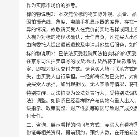
作为实际市场价的参考。
标的物说明2：本次竞价标的物实际外观、质量、
因拍摄光线、角度、电脑手机显示器的差异，存在
异的情况，故敬请买受人在竞价前实地看样或网上咨询
人视为对标的物现状确认，责任自负，凡竞买人出
由向委托人提出退货退款及申请其他售后服务，如
标的物说明3：已依法买受我院司法拍卖标的的买受
在京东司法拍卖填写的收货地址, 货品将于尾款缴
定，即视为默认交付方式。请竞买人填写联系方式
失，由买受人自行承担。一经邮寄视为已交付，对
要买受人承担，如出现拒收、无人签收等情况，将
特别提醒：司法拍卖为公法处置行为，受特别法调
法》调整。如确系已经看样财产与实物有重大出入
级指示、政策调整、财产性质等原因导致财产成交
付责任。
二、咨询、展示看样的时间与方式：竞买人有看样
份证等相关资料，提前预约，预约人数，在开拍前达