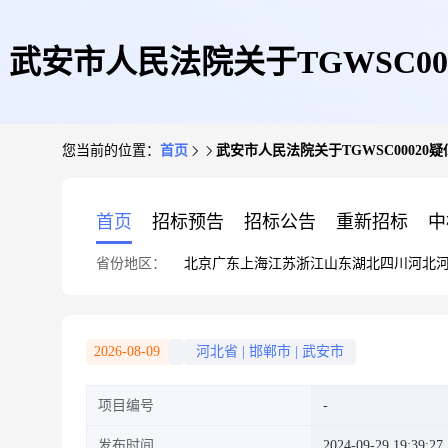
武安市人民法院关于TGWSC00
您当前的位置：
首页
武安市人民法院关于TGWSC00020
首页
招标预告
招标公告
重新招标
中
省份地区：
北京
广东
上海
江苏
浙江
山东
湖北
四川
河北
2026-08-09
河北省
|
邯郸市
|
武安市
项目编号
发布时间
2024-09-29 19:39:27