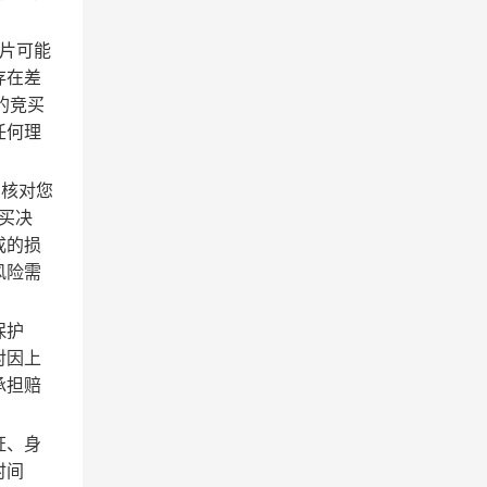
片可能
存在差
的竞买
任何理
需核对您
买决
成的损
风险需
保护
对因上
承担赔
证、身
时间