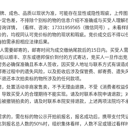
品牌、成色、品质以现状为准，可能存在显性或隐性瑕疵，上传图
一定色差，不排除个别标的物的信息介绍不准确或与买受人理解
详情，（看样、咨询：17331959565（微信同号）。未看样
价的，均视同认可竞价标的物的现状和瑕疵。竞价成交后不得以
悔拍需承担相应法律后果。
人需要邮寄的，邮寄时间为成交缴纳尾款后的15日内。买受人
纳后以顺丰、京东或德邦保价到付的方式寄达，竞买人一旦作出竞
时务必确保准确且系本人签收，因买受人地址与联系方式有误造
邮寄过程中的遗失风险，以及拒收后涉及保管费、邮寄费、遗失
不退还本次拍卖标的物所涉及的任何款项。
整，处置活动非商家售卖，不予无理由退换，不受《消费者权益
，导致买受人的合理期待不能实现。请及时联系本院申请退款；
后被撤销拍卖的，请及时联系本院安排退款，上述两项法院均不
需求的，需在标的物公示开拍前报名，报名成功后，携带支付凭
到报名总人数的50%时，组织集体看样，人数不足或错过看样