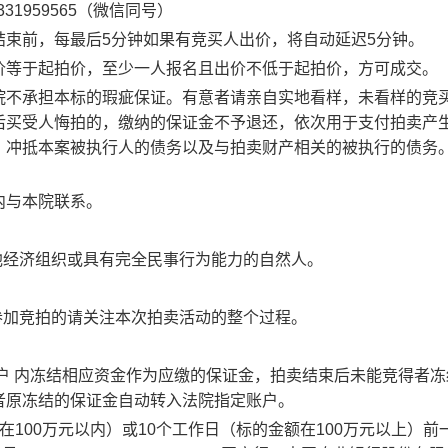
31959565（微信同号）
束前，每最后5分钟如果有竞买人出价，将自动延迟5分钟。
价等于起拍价，至少一人报名且出价不低于起拍价，方可成交。
院不承担本标的瑕疵保证。有意者请亲自实地看样，未看样的竞
后买受人悔拍的，缴纳的保证金不予退还，依次用于支付拍卖产
、冲抵本案被执行人的债务以及与拍卖财产相关的被执行的债务
内与本院联系。
他经济组织或具有完全民事行为能力的自然人。
参加竞拍的请关注本次拍卖活动的整个过程。
户
内冻结相应资金作为应缴的保证金，拍卖结束后未能竞得者冻
者原冻结的保证金自动转入法院指定账户。
100万元以内）或10个工作日（标的金额在100万元以上）前