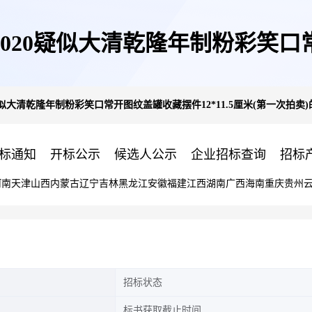
020疑似大清乾隆年制粉彩笑口常
疑似大清乾隆年制粉彩笑口常开图纹盖罐收藏摆件12*11.5厘米(第一次拍卖
米(第一次拍卖)的公告
标通知
开标公示
候选人公示
企业招标查询
招标
河南
天津
山西
内蒙古
辽宁
吉林
黑龙江
安徽
福建
江西
湖南
广西
海南
重庆
贵州
招标状态
标书获取截止时间