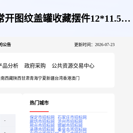
开图纹盖罐收藏摆件12*11.5厘
)的公告
更新时间：2026-07-23
产品分析
政府采购
公共资源交易中心
云南
西藏
陕西
甘肃
青海
宁夏
新疆
台湾
香港
澳门
热门城市
保定市招标网
石家庄市招标网
廊坊市招标网
沧州市招标网
邢台市招标网
邯郸市招标网
承德市招标网
秦皇岛市招标网