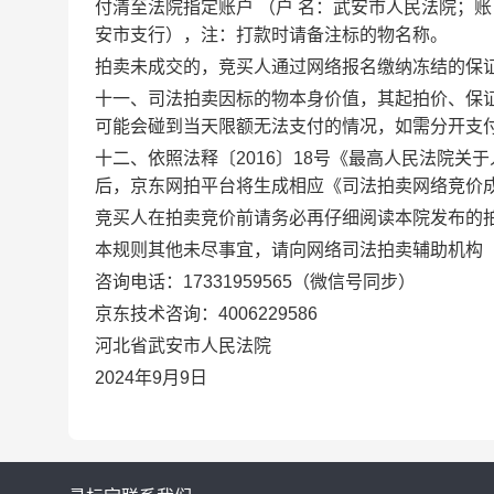
付清至法院指定账户
（户 名：武安市人民法院；账 号
安市支行），注：打款时请备注标的物名称。
拍卖未成交的，竞买人通过网络报名缴纳冻结的保
十一、司法拍卖因标的物本身价值，其起拍价、保
可能会碰到当天限额无法支付的情况，如需分开支
十二、依照法释〔2016〕18号《最高人民法院
后，京东网拍平台将生成相应《司法拍卖网络竞价
竞买人在拍卖竞价前请务必再仔细阅读本院发布的
本规则其他未尽事宜，请向网络司法拍卖辅助机构
咨询电话：17331959565（微信号同步）
京东技术咨询：4006229586
河北省武安市人民法院
2024年9月9日