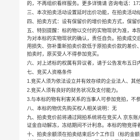
的，不再组织看样服务。更多详情请
咨询电话：173
三、本次拍卖活动设置延时出价功能，在拍卖活动结
四、拍卖方式：设有保留价的增价拍卖方式，保留
五、特别提醒：标的物以交付的实物现状为准，本
为对本标的实物现状的确认，责任自负。拍卖成交
用损失、弥补重新拍卖价款低于原拍卖价款的差价
拍卖时，原买受人不得参加竞买。
六、对上述标的权属有异议者，请于公告发布五日
七、竞买人资格条件
1.竞买人须为依法设立并有效存续的企业法人、其
2.竞买人须有良好的财务状况及支付能力。
3.与本标的物有利害关系的当事人可参加竞拍，不
八、本标的物优先购买权人相关说明：无
九、拍卖竞价前将通过网拍系统将在竞买人
京东账
证金自动解冻，冻结期间不计利息。本标的物竞得
十、拍卖余额须在拍卖结束后5个工作日（标的金额在