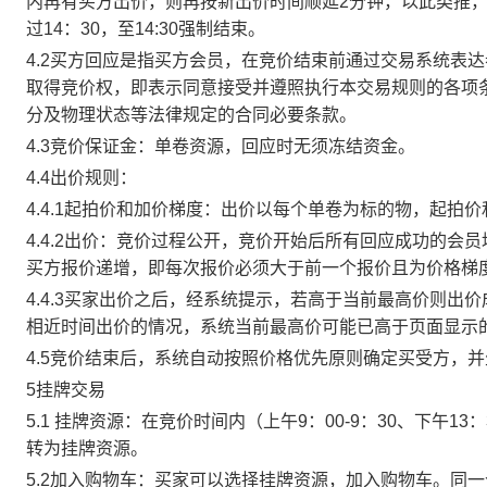
内再有买方出价，则再按新出价时间顺延2分钟，以此类推
过14：30，至14:30强制结束。
4.2买方回应是指买方会员，在竞价结束前通过交易系统表
取得竞价权，即表示同意接受并遵照执行本交易规则的各项
分及物理状态等法律规定的合同必要条款。
4.3竞价保证金：单卷资源，回应时无须冻结资金。
4.4出价规则：
4.4.1起拍价和加价梯度：出价以每个单卷为标的物，起拍
4.4.2出价：竞价过程公开，竞价开始后所有回应成功的
买方报价递增，即每次报价必须大于前一个报价且为价格梯
4.4.3买家出价之后，经系统提示，若高于当前最高价则
相近时间出价的情况，系统当前最高价可能已高于页面显示
4.5竞价结束后，系统自动按照价格优先原则确定买受方，
5挂牌交易
5.1 挂牌资源：在竞价时间内（上午9：00-9：30、下午1
转为挂牌资源。
5.2加入购物车：买家可以选择挂牌资源，加入购物车。同