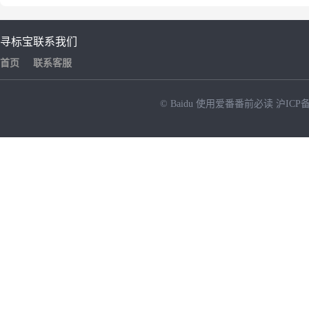
寻标宝
联系我们
首页
联系客服
© Baidu
使用爱番番前必读
沪ICP备
NEW
HOT
暂时没有搜索结果…