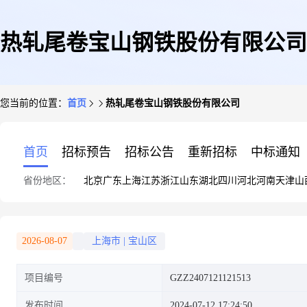
热轧尾卷宝山钢铁股份有限公司
您当前的位置：
首页
热轧尾卷宝山钢铁股份有限公司
首页
招标预告
招标公告
重新招标
中标通知
省份地区：
北京
广东
上海
江苏
浙江
山东
湖北
四川
河北
河南
天津
山
2026-08-07
上海市
|
宝山区
项目编号
GZZ2407121121513
发布时间
2024-07-12 17:24:50