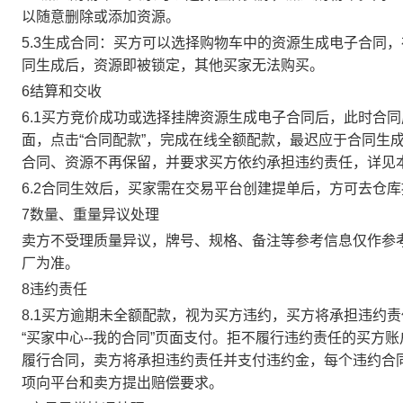
以随意删除或添加资源。
5.3生成合同：买方可以选择购物车中的资源生成电子合同
同生成后，资源即被锁定，其他买家无法购买。
6结算和交收
6.1买方竞价成功或选择挂牌资源生成电子合同后，此时合同
面，点击“合同配款”，完成在线全额配款，最迟应于合同生成当
合同、资源不再保留，并要求买方依约承担违约责任，详见
6.2合同生效后，买家需在交易平台创建提单后，方可去仓
7数量、重量异议处理
卖方不受理质量异议，牌号、规格、备注等参考信息仅作参
厂为准。
8违约责任
8.1买方逾期未全额配款，视为买方违约，买方将承担违约
“买家中心--我的合同”页面支付。拒不履行违约责任的买
履行合同，卖方将承担违约责任并支付违约金，每个违约合同
项向平台和卖方提出赔偿要求。