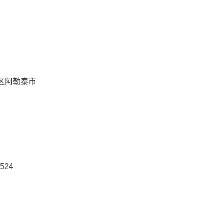
区阿勒泰市
524