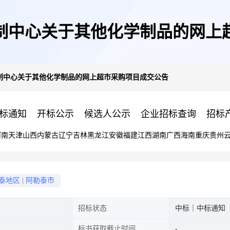
制中心关于其他化学制品的网上
制中心关于其他化学制品的网上超市采购项目成交公告
标通知
开标公示
候选人公示
企业招标查询
招标
河南
天津
山西
内蒙古
辽宁
吉林
黑龙江
安徽
福建
江西
湖南
广西
海南
重庆
贵州
泰地区
|
阿勒泰市
招标状态
中标｜中标通知
标书获取截止时间