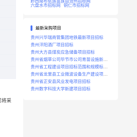
黔西南布依族苗族自治州招标网
六盘水市招标网
铜仁市招标网
最新采购项目
贵州兴华瑞商管集团地铁最新项目招标
贵州泙阳酒厂项目招标
贵州大方县煤炭应急储备项目招标
贵州省烟草公司毕节市公司育苗设施新建
及修复项目招标公告
贵州省工程建设项目招标范围和规模标准
规定
贵州省龙里县工业微波设备生产建设项目
招标
贵州省正安县风业发电项目招标
贵州数字科技大学新建项目招标
现将采