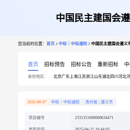
中国民主建国会遵
您当前的位置：
首页
中标｜中标通知
中国民主建国会遵义
首页
招标预告
招标公告
重新招标
中
省份地区：
北京
广东
上海
江苏
浙江
山东
湖北
四川
河北
2026-08-07
中标｜中标通知
贵州省
|
遵义市
项目编号
2331351000000634471
发布时间
2025-04-21 10:44:03