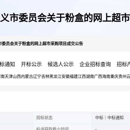
义市委员会关于粉盒的网上超市
市委员会关于粉盒的网上超市采购项目成交公告
标通知
开标公示
候选人公示
企业招标查询
招标
河南
天津
山西
内蒙古
辽宁
吉林
黑龙江
安徽
福建
江西
湖南
广西
海南
重庆
贵州
招标状态
中标｜中标通知
标书获取截止时间