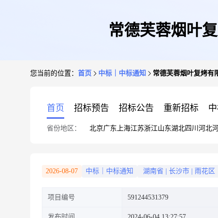
常德芙蓉烟叶复烤
您当前的位置：
首页
中标｜中标通知
常德芙蓉烟叶复烤有限
首页
招标预告
招标公告
重新招标
中
省份地区：
北京
广东
上海
江苏
浙江
山东
湖北
四川
河北
2026-08-07
中标｜中标通知
湖南省
|
长沙市
|
雨花区
项目编号
591244531379
发布时间
2024-06-04 13:27:57