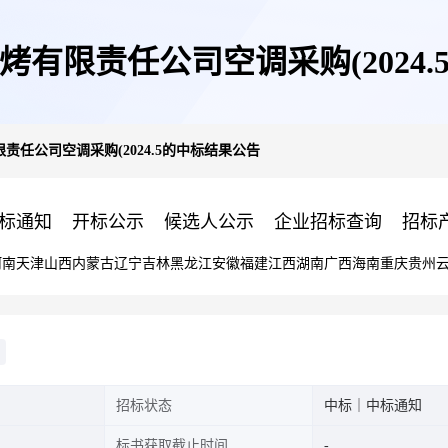
有限责任公司空调采购(2024
责任公司空调采购(2024.5的中标结果公告
标通知
开标公示
候选人公示
企业招标查询
招标
河南
天津
山西
内蒙古
辽宁
吉林
黑龙江
安徽
福建
江西
湖南
广西
海南
重庆
贵州
招标状态
中标｜中标通知
标书获取截止时间