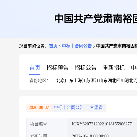
中国共产党肃南裕
您当前的位置：
首页
中标｜合同公告
中国共产党肃南裕固
首页
招标预告
招标公告
重新招标
中
省份地区：
北京
广东
上海
江苏
浙江
山东
湖北
四川
河北
2026-08-07
中标｜合同公告
甘肃省
项目编号
KJXY62072120221018155906277
发布时间
2022-10-18 00:00:00