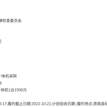
律检查委员会
司
一体机采购
台
体机1台1500元
7;履约截止日期:2022-10-21;计划验收日期:;履约地点:肃南县