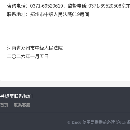
咨询电话：
0371-
6952
0619
，监督电话
:
0371-6952
0508
京
联系地址：郑州市中级人民法院
619
房间
河南省郑州市中级人民法院
二〇二六年一月五日
寻标宝
联系我们
首页
联系客服
© Baidu
使用爱番番前必读
沪ICP备