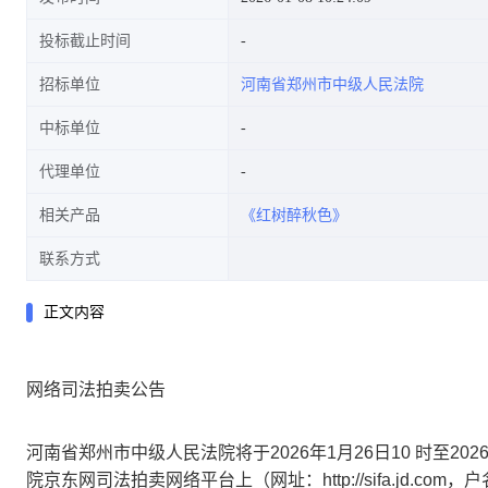
投标截止时间
招标单位
河南省郑州市中级人民法院
中标单位
代理单位
相关产品
《红树醉秋色》
联系方式
正文内容
网络司法拍卖公告
河南省
郑州市中级
人民法院将于
2026
年
1
月
26
日
10 时至
202
院京东网司法拍卖网络平台上（网址：
http://sifa.jd.com
，户