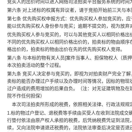
竞买人的出价时间以进入网络司法拍卖平台服务系统的时间
第六条
对上述标的权属有异议者，请于
竞拍开始前三天
与本
第七条
优先购买权申报方式：优先购买权人参加竞买的，应
能以优先购买权人身份参与竞买；逾期不提交的，视为放弃
优先购买权人参与竞买的，可以与其他竞买人以相同价格出
不同的优先购买权人以相同价格出价的，拍卖标的物由顺序
格出价的，拍卖标的物由出价在先的优先购买权人竞得。
第八条
与本标的物有关人员
[案件当事人、担保物权人（质
本次拍卖活动的整个过程。
第九条
竞买人决定参与竞买的，即视为对拍卖财产完全了解
卖标的能否办理过户手续以及办理时间等情况，因标的物现
过户造成的费用增加的后果自负。（注：对无证建筑物及在
院不作任何担保）
本次司法拍卖所形成的税费，依照相关法律、行政法规规
1.
标的物过户登记、退税费等手续由买受人在收到法院成交
行垫付依法由原产权人承担的税费，后凭纳税费凭证到法院
续，又向法院申请退还税费的，法院依法审查后决定是否退