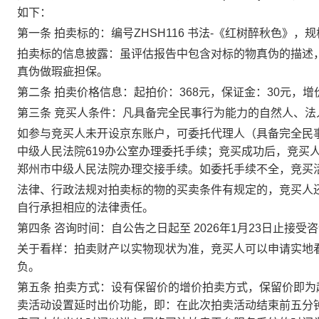
如下：
第一条
拍卖标的：
编号
ZHSH116
书法
-《红树醉秋色》
，规
拍卖标的信息披露：
虽评估报告中包含对标的物真伪的描述
真伪做瑕疵担保。
第二条
拍卖价格信息：
起拍价：
368
元，保证金：
30
元，增
第三条
竞买人条件：凡具备完全民事行为能力的自然人、法
如参与竞买人未开设京东账户，可委托代理人（具备完全民
中级人民法院
619
办公室办理委托手续；竞买成功后，竞买
郑州市中级人民法院办理交接手续。如委托手续不全，竞买
法律、行政法规对拍卖标的物的买卖条件有规定的，竞买人
自行承担相应的法律责任。
第四条
咨询时间：
自公告之日起至
2026
年
1
月
23
日止接受咨
关于看样
：拍卖财产以实物现状为准，竞买人可以申请实地
负。
第五条
拍卖方式：
设有保留价的增价拍卖方式，保留价即为
卖活动设置延时出价功能，即：在此次拍卖活动结束前
五分