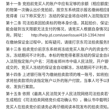
第十
一条
竞拍前竞买人的账户中应有足够的余额（相应额度
的物第一次确认出价竞拍前，按
京东
系统提示报名缴纳相应
竞得者（以下称买受方）冻结的保证金将自动转入法院指定
第十
二条
司法拍卖因拍卖标的物本身价值，其起拍价、保证
能会碰到当天限额无法支付的情况，请竞买人根据自身情况
询，网址：
http://help.jd.com/user/issue/418-1394.html
在缴纳保证金过程中，如有疑问，请拨打京东司法拍卖服务
第
十
三条
拍卖竞价前京东系统将冻结竞买人账户内的资金作
冻，冻结期间不计利息。本标的物竞得者原冻结的保证金自
入法院指定账户
(户名：河南省郑州市中级人民法院，开户
成交的，竞买人冻结的保证金自动解冻，冻结期间不计利息
第十四条
上述
银行账号为
缴纳拍卖款项
的唯一账号，如将
拍
求将
拍卖款项
向
该
指定账户以外的账户付款，当事人可予以
收、发执行案款。
第十
五
条
依照《最高人民法院关于人民法院网络司法拍卖若
生成相应《司法拍卖网络竞价成功确认书》，确认书中载明
竞买人在拍卖竞价前请务必再仔细阅读本院发布的拍卖须知