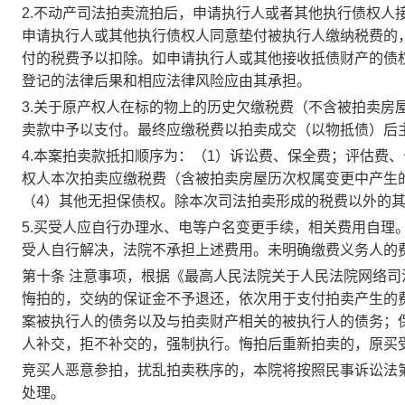
2.不动产司法拍卖流拍后，申请执行人或者其他执行债权人
申请执行人或其他执行债权人同意垫付被执行人缴纳税费的
付的税费予以扣除。如申请执行人或其他接收抵债财产的债
登记的法律后果和相应法律风险应由其承担。
3.
关于原产权人在标的物上的历史欠缴税费（不含
被拍卖房
卖款中予以支付。
最终应缴税费以拍卖成交（以物抵债）后
4.本案拍卖款抵扣顺序为：（1）诉讼费、保全费；评估费
权人本次拍卖应缴税费
（
含
被拍卖房屋历次权属变更中产生
（4）其他无担保债权。除本次司法拍卖形成的税费以外的
5.
买受人应自行办理水、电等户名变更手续，相关费用自理
受人自行解决，
法院
不承担上述费用。未明确缴费义务人的
第十条
注意事项，根据《最高人民法院关于人民法院网络司
悔拍的，交纳的保证金不予退还，依次用于支付拍卖产生的
案被执行人的债务以及与拍卖财产相关的被执行人的债务
；
人补交，拒不补交的，强制执行
。悔拍后重新拍卖的，原买
竞买人恶意参拍，扰乱拍卖秩序的，本院将按照民事诉讼法
处理。