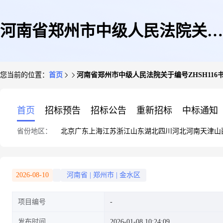
河南省郑州市中级人民法院关于
您当前的位置：
首页
河南省郑州市中级人民法院关于编号ZHSH116书法
编号ZHSH116书法-《红树醉秋
首页
招标预告
招标公告
重新招标
中标通知
省份地区：
北京
广东
上海
江苏
浙江
山东
湖北
四川
河北
河南
天津
山
色》,规格99*49cm(第一次拍卖)
2026-08-10
河南省
|
郑州市
|
金水区
项目编号
的公告
发布时间
2026-01-08 10:24:09