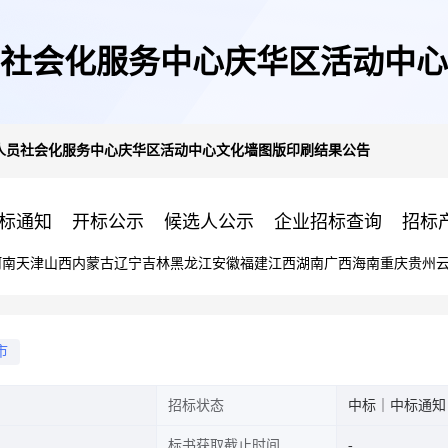
社会化服务中心庆华区活动中心
人员社会化服务中心庆华区活动中心文化墙图版印刷结果公告
标通知
开标公示
候选人公示
企业招标查询
招标
河南
天津
山西
内蒙古
辽宁
吉林
黑龙江
安徽
福建
江西
湖南
广西
海南
重庆
贵州
市
招标状态
中标｜中标通知
标书获取截止时间