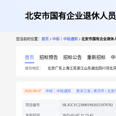
北安市国有企业退休人员
您当前的位置：
首页
中标｜中标通知
北安市国有企业退休
首页
招标预告
招标公告
重新招标
中
省份地区：
北京
广东
上海
江苏
浙江
山东
湖北
四川
河北
2026-08-07
中标｜中标通知
黑龙江省
|
黑河市
|
北安
项目编号
HLJGCYC2309019920251978782
发布时间
2025-02-07 11:23:45