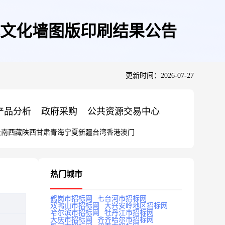
文化墙图版印刷结果公告
更新时间：2026-07-27
产品分析
政府采购
公共资源交易中心
云南
西藏
陕西
甘肃
青海
宁夏
新疆
台湾
香港
澳门
热门城市
鹤岗市招标网
七台河市招标网
双鸭山市招标网
大兴安岭地区招标网
哈尔滨市招标网
牡丹江市招标网
大庆市招标网
齐齐哈尔市招标网