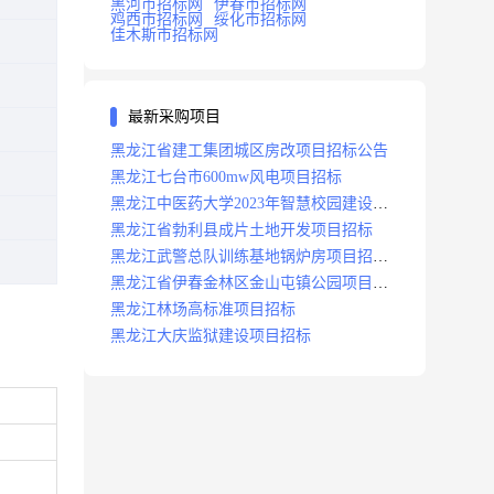
黑河市招标网
伊春市招标网
鸡西市招标网
绥化市招标网
佳木斯市招标网
最新采购项目
黑龙江省建工集团城区房改项目招标公告
黑龙江七台市600mw风电项目招标
黑龙江中医药大学2023年智慧校园建设项
目招标公告
黑龙江省勃利县成片土地开发项目招标
黑龙江武警总队训练基地锅炉房项目招标
公示
黑龙江省伊春金林区金山屯镇公园项目招
标公告
黑龙江林场高标准项目招标
黑龙江大庆监狱建设项目招标