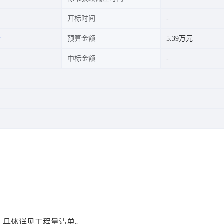
开标时间
会
预算金额
5.39万元
中标金额
，具体详见工程量清单。