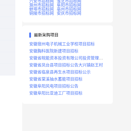
六安市招标网
淮北市招标网
滁州市招标网
阜阳市招标网
蚌埠市招标网
亳州市招标网
铜陵市招标网
安庆市招标网
最新采购项目
安徽宿州电子机械工业学校项目招标
安徽胸科医院新建项目招标
安徽省皖能资本投资有限公司投资管理系
统建设项目招标
安徽省凤台县项目招标公告大兴镇赵王村
安徽省临泉县再生水项目招标公示
安徽省棠溪抽水蓄能项目招标
安徽阜阳风电项目招标公告
安徽阜阳比亚迪工厂项目招标