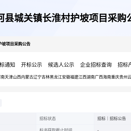
河县城关镇长淮村护坡项目采购
护坡项目采购公告
标通知
开标公示
候选人公示
企业招标查询
招标
河南
天津
山西
内蒙古
辽宁
吉林
黑龙江
安徽
福建
江西
湖南
广西
海南
重庆
贵州
招标状态
招标｜招标公告
标书获取截止时间