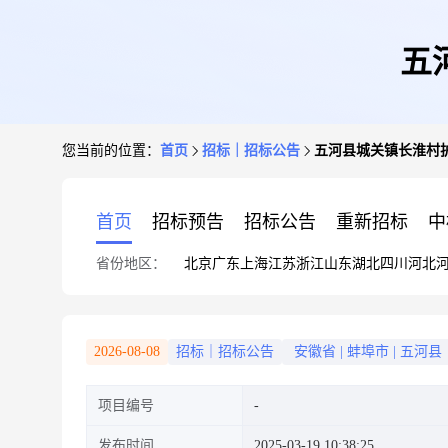
五
您当前的位置：
首页
招标｜招标公告
五河县城关镇长淮村
首页
招标预告
招标公告
重新招标
中
省份地区：
北京
广东
上海
江苏
浙江
山东
湖北
四川
河北
2026-08-08
招标｜招标公告
安徽省
|
蚌埠市
|
五河县
项目编号
发布时间
2025-03-19 10:38:25