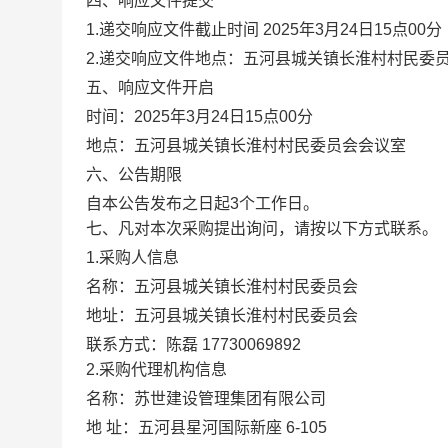
四、响应文件提交
1.递交
响应文件
截止时间
202
5
年
3
月
24
日
15
点
00
2.递交
响应文件
地点：
五河县城关镇长淮村村民委
五、响应文件开启
时间：
2025年
3
月
24
日
15
点
00分
地点：
五河县城关镇长淮村村民委员会会议室
六、公告期限
自本公告发布之日起
3个工作日。
七、凡对本次采购提出询问，请按以下方式联系。
1.采购人信息
名称：
五河县城关镇长淮村村民委员会
地址：
五河县城关镇长淮村村民委员会
联系方式：
陈磊
17730069892
2.采购代理机构信息
名称：苏世建设管理集团有限公司
地
址：五河县星河国际新座
6-105