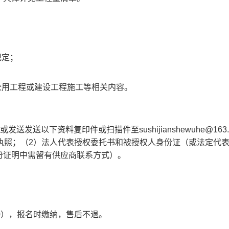
规定；
公用工程或建设工程施工等相关
内容
。
或发送
发送以下资料复印件或扫描件至
sushijianshewuhe@163
执照
；
（
2）法人代表授权委托书和被授权人身份证（或法定代
份证
明中需留有
供应商
联系方式）。
.00），报名时缴纳，售后不退。