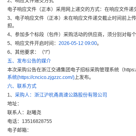
2、响应文件递交方式
电子响应文件（正本）采用网上递交的方式：在响应文件递
3、电子响应文件（正本）未在响应文件递交截止时间前上
担。
4、
参加多个标段（包件）采购活动的供应商，须分别对每
5、
响应文件开启时间：
2026-05-12 09:00
。
6、
其他要求：
（
“
/
”
）
五、发布公告的媒介
本次采购公告在浙江交通集团电子招标采购管理系统（
https
系统(https://cncico.zjgzzc.com/)
上发布。
六、联系方式
1、
采购人：浙江沪杭甬高速公路股份有限公司
地址：
联系人：赵曦尧
电话：13516828755
电子邮箱：