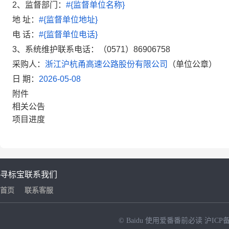
2
、监督部门：
#{监督单位名称}
地
址
：
#{监督单位地址}
电
话：
#{监督单位电话}
3、
系统维护联系电话：
（
0571）86906758
采购人：
浙江沪杭甬高速公路股份有限公司
（单位公章）
日
期：
2026-05-08
附件
相关公告
项目进度
寻标宝
联系我们
首页
联系客服
© Baidu
使用爱番番前必读
沪ICP备