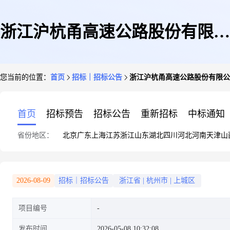
浙江沪杭甬高速公路股份有限公
您当前的位置：
首页
招标｜招标公告
浙江沪杭甬高速公路股份有限公
司浙江交通集团高速公路杭州北
首页
招标预告
招标公告
重新招标
中标通知
省份地区：
北京
广东
上海
江苏
浙江
山东
湖北
四川
河北
河南
天津
山
管理中心2026年集体宿舍租赁询
2026-08-09
招标｜招标公告
浙江省
|
杭州市
|
上城区
项目编号
比项目项目公告
发布时间
2026-05-08 10:32:08