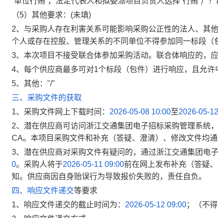
“
单位行贿
”
，法定代表人和拟委派项目负责人选择
“
行贿
”
）
？
（5）其他要求：(未填)
2、与采购人存在利害关系可能影响采购公正性的法人、其
个人或存在控股、管理关系的不同单位不得参加同一标段（
3、本次项目不接受联合体参加采购活动。联合体响应的，应
4、每个供应商最多可对1个标段（包件）进行响应，且允许
5、其他："/"
三、采购文件的获取
1、采购文件网上下载时间：
2026-05-08 10:00
至
2026-05-12
2、
潜在供应商可访问浙江交通集团电子招标采购管理系统
CA。本项目采购文件和补充（答疑、澄清）、修改文件均
3、潜在供应商对采购文件有疑问的，通过浙江交通集团电
0
。采购人将于
2026-05-11 09:00
前在网上发布补充（答疑、
知。供应商因自身贻误行为导致报价失败的，责任自负。
四、响应文件递交
等要求
1、响应文件递交的截止时间为：
2026-05-12 09:00
；
（不得