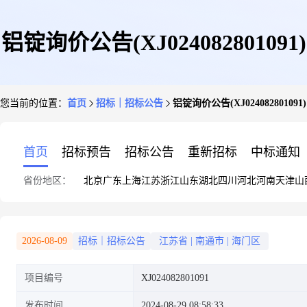
铝锭询价公告(XJ024082801091)
您当前的位置：
首页
招标｜招标公告
铝锭询价公告(XJ024082801091)
首页
招标预告
招标公告
重新招标
中标通知
省份地区：
北京
广东
上海
江苏
浙江
山东
湖北
四川
河北
河南
天津
山
2026-08-09
招标｜招标公告
江苏省
|
南通市
|
海门区
项目编号
XJ024082801091
发布时间
2024-08-29 08:58:33