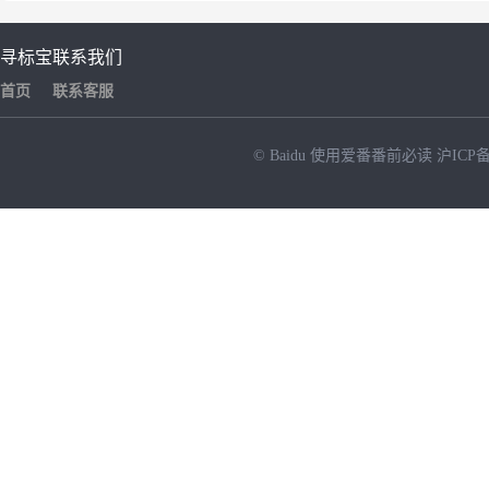
寻标宝
联系我们
首页
联系客服
© Baidu
使用爱番番前必读
沪ICP备
NEW
HOT
暂时没有搜索结果…