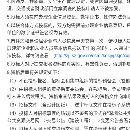
4.因违反工程质量、安全生产管理规定，或者因串通投标、
设、交通或者财政部门立案调查的投标申请人不被接受。
5.投标人须提前办理企业信息登记、数字证书，操作办法详见
6.以联合体方式投标的，双方均需提前办理企业信息登记，
单位的数字证书签名视为有效。
7.市住房和建设局企业与人员信息半天交换一次，请投标人
展建筑企业和从业人员基本信息报送工作的通知》，未通过“
法投标，详情请查看：(
http://zjj.sz.gov.cn/csml/kcsjyjskjc/
8.投标人对所提交报名资料的真实性、有效性负责，否则将
9.资格后审有关规定如下：
（1）不设投标报名、招标会和集中组织的投标预备会（答
（2）由招标人组建的资格后审委员会，在截标后，登录“新
标人进入后续程序。资格审查结果及投标人的资格文件向本
（3）招标文件（含设计图纸）、送审标底文件在投标子系
（4）投标人对招标事宜的质疑以不署名的形式在“深圳公共
公共资源交易网—>交易公告（建设工程）—>变更公告查看
（5）投标人从网上递交投标文件时，需在投标截止时间前以