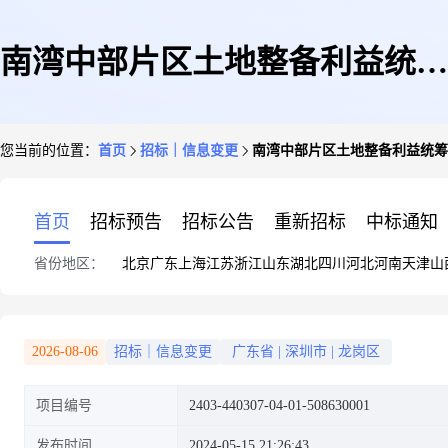
南湾中部片区土地整备利益统筹
您当前的位置：
首页
招标｜信息变更
南湾中部片区土地整备利益统筹
项目建筑设计(重新公告)
首页
招标预告
招标公告
重新招标
中标通知
省份地区：
北京
广东
上海
江苏
浙江
山东
湖北
四川
河北
河南
天津
山
2026-08-06
招标｜信息变更
广东省
|
深圳市
|
龙岗区
项目编号
2403-440307-04-01-508630001
发布时间
2024-05-15 21:26:43