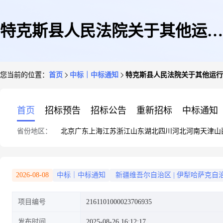
特克斯县人民法院关于其他运行
您当前的位置：
首页
中标｜中标通知
特克斯县人民法院关于其他运行
维护服务的服务市场采购项目成
首页
招标预告
招标公告
重新招标
中标通知
省份地区：
北京
广东
上海
江苏
浙江
山东
湖北
四川
河北
河南
天津
山
交公告
2026-08-08
中标｜中标通知
新疆维吾尔自治区
|
伊犁哈萨克自
项目编号
2161101000023706935
发布时间
2025-08-26 16:12:17