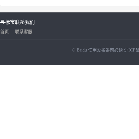
寻标宝
联系我们
首页
联系客服
© Baidu
使用爱番番前必读
沪ICP备
NEW
HOT
暂时没有搜索结果…