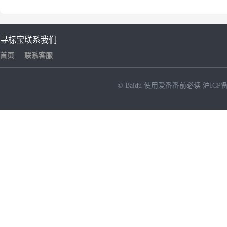
寻标宝
联系我们
首页
联系客服
© Baidu
使用爱番番前必读
沪ICP备
NEW
HOT
暂时没有搜索结果…