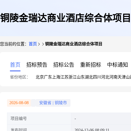
铜陵金瑞达商业酒店综合体项目
您当前的位置：
首页
铜陵金瑞达商业酒店综合体项目
首页
招标预告
招标公告
重新招标
中标通知
省份地区：
北京
广东
上海
江苏
浙江
山东
湖北
四川
河北
河南
天津
山
2026-08-08
安徽省
|
铜陵市
项目编号
发布时间
2024-12-06 08:09:11