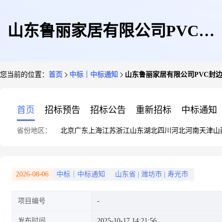
山东鲁丽家居有限公司PVC封
您当前的位置：
首页
中标｜中标通知
山东鲁丽家居有限公司PVC封
边条年度项目公示
首页
招标预告
招标公告
重新招标
中标通知
省份地区：
北京
广东
上海
江苏
浙江
山东
湖北
四川
河北
河南
天津
山
2026-08-06
中标｜中标通知
山东省
|
潍坊市
|
寿光市
项目编号
发布时间
2025-10-17 14:21:56