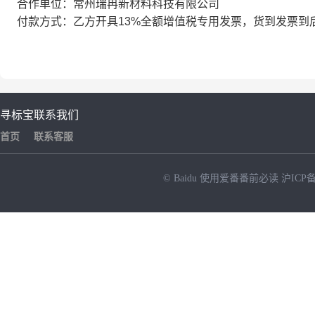
合作单位：常州瑞冉新材料科技有限公司
付款方式：乙方开具13%全额增值税专用发票，货到发票到
寻标宝
联系我们
首页
联系客服
© Baidu
使用爱番番前必读
沪ICP备
NEW
HOT