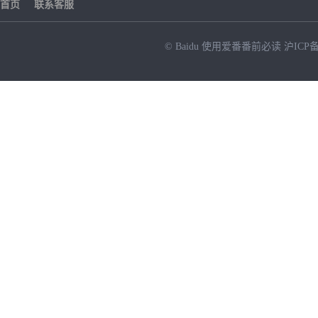
首页
联系客服
© Baidu
使用爱番番前必读
沪ICP备
NEW
HOT
暂时没有搜索结果…