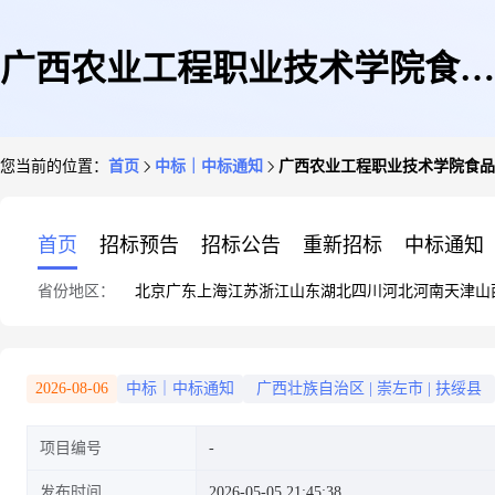
广西农业工程职业技术学院食品
您当前的位置：
首页
中标｜中标通知
广西农业工程职业技术学院食品
工程学院2026年广西职业院校技
首页
招标预告
招标公告
重新招标
中标通知
省份地区：
北京
广东
上海
江苏
浙江
山东
湖北
四川
河北
河南
天津
山
能大赛(餐饮赛道)耗材采购项目
2026-08-06
中标｜中标通知
广西壮族自治区
|
崇左市
|
扶绥县
项目编号
成交结果公告
发布时间
2026-05-05 21:45:38