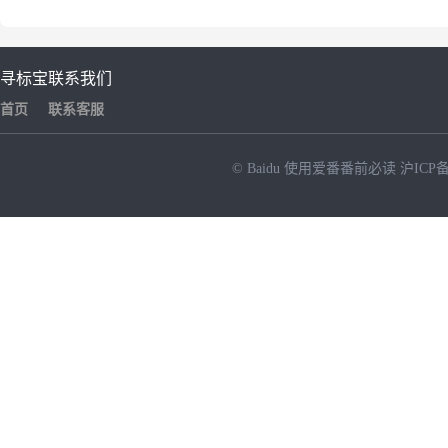
寻标宝
联系我们
首页
联系客服
© Baidu
使用爱番番前必读
沪ICP备
NEW
HOT
暂时没有搜索结果…