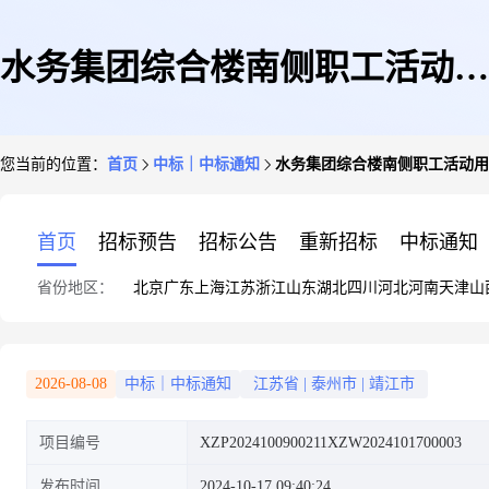
水务集团综合楼南侧职工活动用
您当前的位置：
首页
中标｜中标通知
水务集团综合楼南侧职工活动用
房周围空地改造与分隔工程中标
首页
招标预告
招标公告
重新招标
中标通知
省份地区：
北京
广东
上海
江苏
浙江
山东
湖北
四川
河北
河南
天津
山
公示
2026-08-08
中标｜中标通知
江苏省
|
泰州市
|
靖江市
项目编号
XZP2024100900211XZW2024101700003
发布时间
2024-10-17 09:40:24