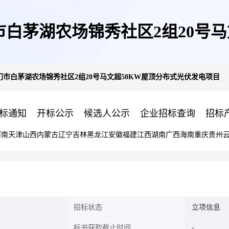
白茅湖农场锦秀社区2组20号马
市白茅湖农场锦秀社区2组20号马文超50KW屋顶分布式光伏发电项目
项目
标通知
开标公示
候选人公示
企业招标查询
招标
河南
天津
山西
内蒙古
辽宁
吉林
黑龙江
安徽
福建
江西
湖南
广西
海南
重庆
贵州
招标状态
立项信息
标书获取截止时间