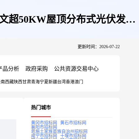
文超50KW屋顶分布式光伏发电
更新时间：2026-07-22
产品分析
政府采购
公共资源交易中心
云南
西藏
陕西
甘肃
青海
宁夏
新疆
台湾
香港
澳门
热门城市
黄冈市招标网
黄石市招标网
襄阳市招标网
恩施土家族苗族自治州招标网
咸宁市招标网
十堰市招标网