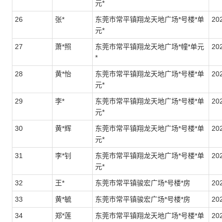
元*
26
张*
东莞市常平镇翔龙天地广场*号楼*单
20
元*
27
萧*照
东莞市常平镇翔龙天地广场*幢*单元
20
*
28
黄*怡
东莞市常平镇翔龙天地广场*号楼*单
20
元*
29
李*
东莞市常平镇翔龙天地广场*号楼*单
20
元*
30
黄*辉
东莞市常平镇翔龙天地广场*号楼*单
20
元*
31
李*钊
东莞市常平镇翔龙天地广场*号楼*单
202
元*
32
王*
东莞市常平镇骏宏广场*号楼*房
20
33
黄*毓
东莞市常平镇骏宏广场*号楼*房
20
34
郑*莲
东莞市常平镇翔龙天地广场*号楼*单
20