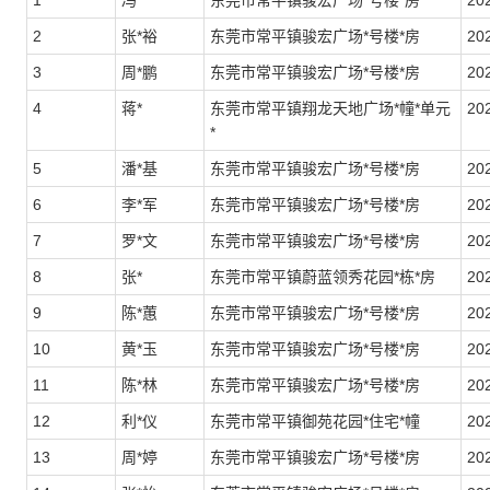
1
冯*
东莞市常平镇骏宏广场*号楼*房
20
2
张*裕
东莞市常平镇骏宏广场*号楼*房
202
3
周*鹏
东莞市常平镇骏宏广场*号楼*房
20
4
蒋*
东莞市常平镇翔龙天地广场*幢*单元
20
*
5
潘*基
东莞市常平镇骏宏广场*号楼*房
20
6
李*军
东莞市常平镇骏宏广场*号楼*房
202
7
罗*文
东莞市常平镇骏宏广场*号楼*房
20
8
张*
东莞市常平镇蔚蓝领秀花园*栋*房
20
9
陈*蕙
东莞市常平镇骏宏广场*号楼*房
20
10
黄*玉
东莞市常平镇骏宏广场*号楼*房
20
11
陈*林
东莞市常平镇骏宏广场*号楼*房
20
12
利*仪
东莞市常平镇御苑花园*住宅*幢
20
13
周*婷
东莞市常平镇骏宏广场*号楼*房
20