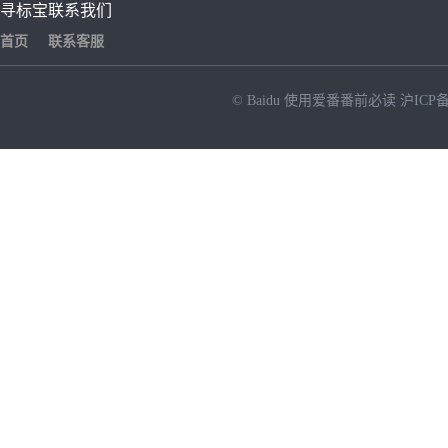
寻标宝
联系我们
首页
联系客服
© Baidu
使用爱番番前必读
沪ICP备
NEW
HOT
暂时没有搜索结果…