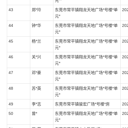
元**
43
郑*玲
东莞市常平镇翔龙天地广场*号楼*单
20
元*
44
钟*华
东莞市常平镇翔龙天地广场*号楼*单
20
元*
45
杨*兰
东莞市常平镇翔龙天地广场*号楼*单
20
元*
46
关*兴
东莞市常平镇翔龙天地广场*号楼*单
20
元*
47
邓*豪
东莞市常平镇翔龙天地广场*号楼*单
202
元*
48
苏*英
东莞市常平镇翔龙天地广场*号楼*单
20
元*
49
李*志
东莞市常平镇骏宏广场*号楼*房
20
50
曾*
东莞市常平镇翔龙天地广场*号楼*单
202
元*