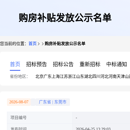
购房补贴发放公示名单
您当前的位置：
首页
购房补贴发放公示名单
首页
招标预告
招标公告
重新招标
中标通知
省份地区：
北京
广东
上海
江苏
浙江
山东
湖北
四川
河北
河南
天津
山
2026-08-07
广东省
|
东莞市
项目编号
发布时间
2026-04-25 13:29:03