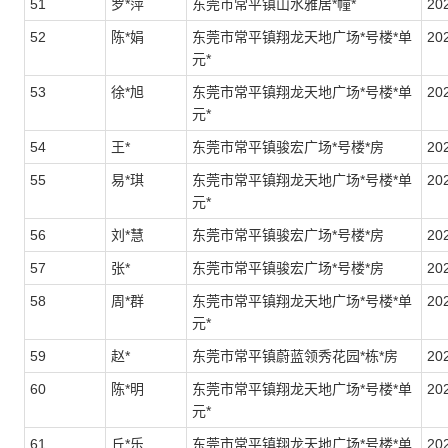
51
罗*萍
东莞市常平镇山水雅居*幢*
20
52
陈*娟
东莞市常平镇翔龙天地广场*号楼*单
20
元*
53
徐*旭
东莞市常平镇翔龙天地广场*号楼*单
20
元*
54
王*
东莞市常平镇骏宏广场*号楼*房
20
55
易*琪
东莞市常平镇翔龙天地广场*号楼*单
202
元*
56
刘*慧
东莞市常平镇骏宏广场*号楼*房
20
57
张*
东莞市常平镇骏宏广场*号楼*房
20
58
周*群
东莞市常平镇翔龙天地广场*号楼*单
20
元*
59
赵*
东莞市常平镇蔚蓝领秀花园*栋*房
20
60
陈*明
东莞市常平镇翔龙天地广场*号楼*单
202
元*
61
丘*乐
东莞市常平镇翔龙天地广场*号楼*单
20