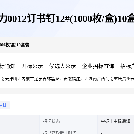
力0012订书钉12#(1000枚/盒)10
000枚/盒)10盒装
标通知
开标公示
候选人公示
企业招标查询
招标
河南
天津
山西
内蒙古
辽宁
吉林
黑龙江
安徽
福建
江西
湖南
广西
海南
重庆
贵州
寿县
招标状态
中标｜中标通知
标书获取截止时间