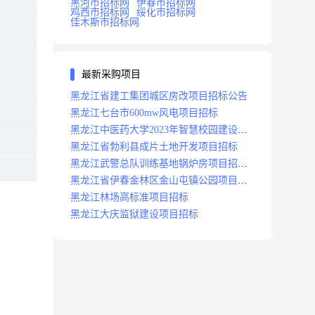
黑河市招标网
伊春市招标网
鸡西市招标网
绥化市招标网
佳木斯市招标网
最新采购项目
黑龙江省建工集团城区房改项目招标公告
黑龙江七台市600mw风电项目招标
黑龙江中医药大学2023年智慧校园建设项
目招标公告
黑龙江省勃利县成片土地开发项目招标
黑龙江武警总队训练基地锅炉房项目招标
公示
黑龙江省伊春金林区金山屯镇公园项目招
标公告
黑龙江林场高标准项目招标
黑龙江大庆监狱建设项目招标