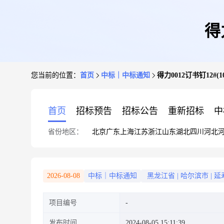
得
您当前的位置：
首页
中标｜中标通知
得力0012订书钉12#(1
首页
招标预告
招标公告
重新招标
中
省份地区：
北京
广东
上海
江苏
浙江
山东
湖北
四川
河北
2026-08-08
中标｜中标通知
黑龙江省
|
哈尔滨市
|
延
项目编号
发布时间
2024-08-05 15:11:39