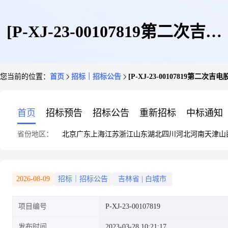
[P-XJ-23-00107819第二次吉电
您当前的位置：
首页
招标｜招标公告
[P-XJ-23-00107819
股份-白城发电公司3月下旬日常
首页
招标预告
招标公告
重新招标
中标通知
省份地区：
北京
广东
上海
江苏
浙江
山东
湖北
四川
河北
河南
天津
山
维护物资询价采购]采购公告
2026-08-09
招标｜招标公告
吉林省
|
白城市
项目编号
P-XJ-23-00107819
发布时间
2023-03-28 10:21:17