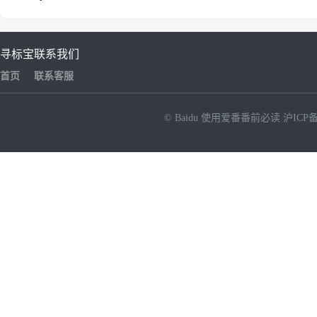
寻标宝
联系我们
首页
联系客服
© Baidu
使用爱番番前必读
沪ICP备
NEW
HOT
暂时没有搜索结果…