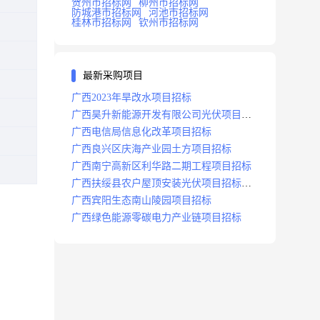
贺州市招标网
柳州市招标网
防城港市招标网
河池市招标网
桂林市招标网
钦州市招标网
最新采购项目
广西2023年旱改水项目招标
广西昊升新能源开发有限公司光伏项目招
标
广西电信局信息化改革项目招标
广西良兴区庆海产业园土方项目招标
广西南宁高新区利华路二期工程项目招标
广西扶绥县农户屋顶安装光伏项目招标公
告
广西宾阳生态南山陵园项目招标
广西绿色能源零碳电力产业链项目招标