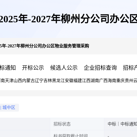
025年-2027年柳州分公司办
5年-2027年柳州分公司办公区物业服务管理采购
标通知
开标公示
候选人公示
企业招标查询
招标
河南
天津
山西
内蒙古
辽宁
吉林
黑龙江
安徽
福建
江西
湖南
广西
海南
重庆
贵州
|
城中区
招标状态
中标｜中标通
标书获取截止时间