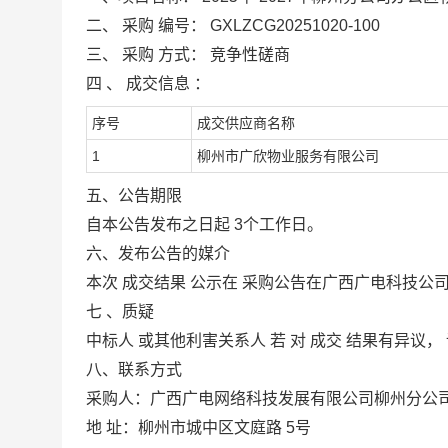
二、
采购
编号：
GXLZCG20251020-100
三、
采购
方式：
竞争性磋商
四
、
成交信息
：
序号
成交供应商名称
1
柳州市广欣物业服务有限公司
五、公告期限
自本公告发布之日起
3个工作日。
六、发布公告的媒介
本次
成交结果
公示在
采购公告在广西广电科技公
七
、质疑
中标人
或其他利害关系人
若
对
成交
结果有异议，
八、联系方式
采购人：广西广电网络科技发展有限公司柳州分公
地
址：柳州市城中区文庭路
5号