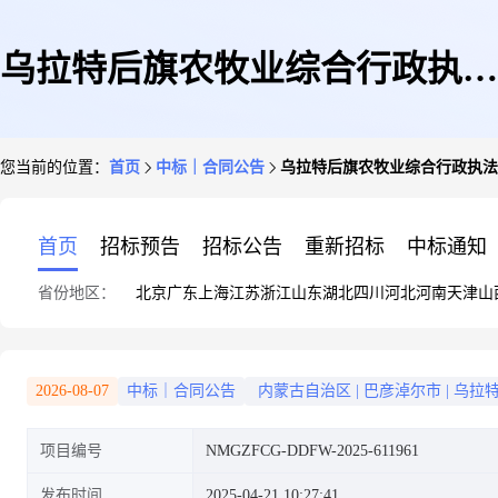
乌拉特后旗农牧业综合行政执法
您当前的位置：
首页
中标｜合同公告
乌拉特后旗农牧业综合行政执法
大队乌拉特后旗农牧业综合行政
首页
招标预告
招标公告
重新招标
中标通知
省份地区：
北京
广东
上海
江苏
浙江
山东
湖北
四川
河北
河南
天津
山
执法大队车辆维修和保养服务定
2026-08-07
中标｜合同公告
内蒙古自治区
|
巴彦淖尔市
|
乌拉
项目编号
NMGZFCG-DDFW-2025-611961
点服务采购合同政府采购合同公
发布时间
2025-04-21 10:27:41