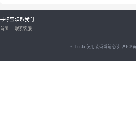
寻标宝
联系我们
首页
联系客服
© Baidu
使用爱番番前必读
沪ICP备
NEW
HOT
暂时没有搜索结果…