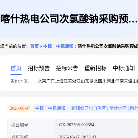
喀什热电公司次氯酸钠采购预成
您当前的位置：
首页
中标｜中标通知
喀什热电公司次氯酸钠采购预成
交公示
首页
招标预告
招标公告
重新招标
中标通知
省份地区：
北京
广东
上海
江苏
浙江
山东
湖北
四川
河北
河南
天津
山
2026-08-07
中标｜中标通知
新疆维吾尔自治区
|
喀什地区
|
喀
项目编号
GX-202508-002394
发布时间
2025-10-17 10:33:43