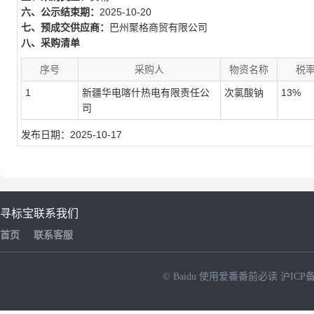
六、公示结束期：
2025-10-20
七、预成交供应商：
巴州聚格商贸有限公司
八、采购清单
序号
采购人
物资名称
税
1
新疆华电喀什热电有限责任公
次氯酸钠
13%
司
发布日期：2025-10-17
寻标宝
联系我们
首页
联系客服
© Baidu
使用爱番番前必读
沪ICP备