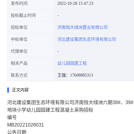
发布时间
2022-10-28 15:47:23
投标截止时间
招标单位
济南恒大绿洲置业有限公司
态环境有限公司济南恒大绿洲六
中标单位
河北建设集团生态环境有限公司
代理单位
相关产品
幼儿园园建工程
期38#、39#、41#楼周边,九期
联系方式
王强：17608885313
正文内容
河北建设集团生态环境有限公司济南恒大绿洲六期38#、39#、4
(44、45、46、47、48、49楼周
地块小学幼儿园园建工程混凝土采购招标
编号
MB20221028031
公告日期