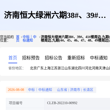
济南恒大绿洲六期38#、39#、
您当前的
首
中标｜中
济南恒大绿洲六期38#、39#、41#楼周边,九
位置：
页
标通知
楼周边,九期(44、45、46、47、48、49
41#楼周边,九期(44、45、46、
首页
招标预告
招标公告
重新招标
中标通知
省份地区：
北京
广东
上海
江苏
浙江
山东
湖北
四川
河北
河南
天津
山
47、48、49楼周边),D地块小学
2026-08-08
中标｜中标通知
山东省
|
济南市
|
长清区
项目编号
CLZB-202210-00992
幼儿园园建工程河北建设集团生