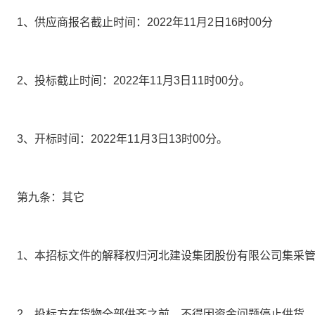
1、
供应商报名截止时间：
2022
年
1
1
月
2
日
16
时
00
分
2、
投标截止时间：
2022
年
1
1
月
3
日
11
时
00
分。
3、
开标时间：
2022
年
1
1
月
3
日
13
时
00
分。
第九条：其它
1、
本招标文件的解释权归河北建设集团股份有限公司集采
2、
投标方在货物全部供齐之前，不得因资金问题停止供货