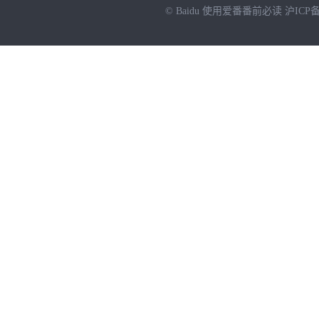
© Baidu
使用爱番番前必读
沪ICP备
NEW
HOT
暂时没有搜索结果…