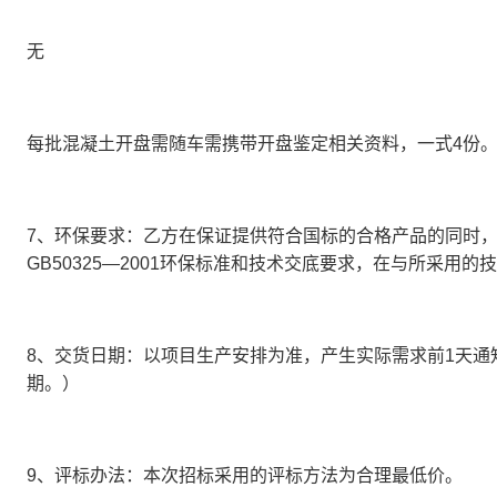
无
每批混凝土开盘需随车需携带开盘鉴定相关资料，一式4份
7、环保要求：
乙方在保证提供符合国标的合格产品的同时
GB50325—2001环保标准和技术交底要求，在与所采用
8、交货日期：
以项目生产安排为准，产生实际需求前
1天通
期。）
9、评标办法：
本次招标采用的评标方法为
合理最低价
。