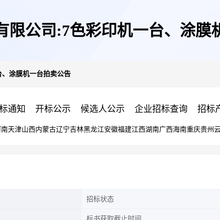
有限公司:7色彩印机一台、涂膜
台、涂膜机一台拍卖公告
标通知
开标公示
候选人公示
企业招标查询
招标
河南
天津
山西
内蒙古
辽宁
吉林
黑龙江
安徽
福建
江西
湖南
广西
海南
重庆
贵州
招标状态
标书获取截止时间