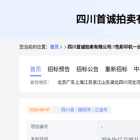
四川首诚拍卖
您当前的位置：
首页
四川首诚拍卖有限公司:7色彩印机一
首页
招标预告
招标公告
重新招标
中
省份地区：
北京
广东
上海
江苏
浙江
山东
湖北
四川
河北
2026-08-07
四川省
|
绵阳市
|
江油市
项目编号
发布时间
2024-10-17 15:09:11