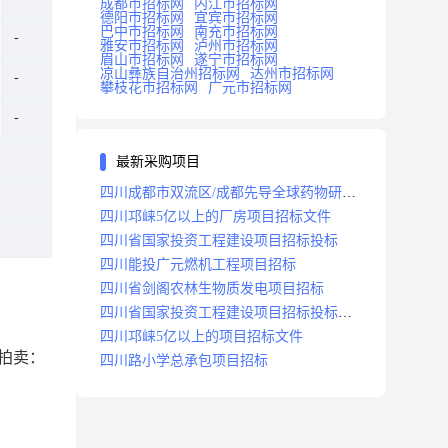
成都市招标网
内江市招标网
德阳市招标网
宜宾市招标网
巴中市招标网
南充市招标网
雅安市招标网
泸州市招标网
眉山市招标网
遂宁市招标网
凉山彝族自治州招标网
达州市招标网
攀枝花市招标网
广元市招标网
最新采购项目
四川成都市双流区/成都先导全球药物研发
生产基地(一期)(dj)项目招标标段
四川邛崃5亿以上的厂房项目招标文件
四川省国家投资工程建设项目招标投标
四川能投广元燃机工程项目招标
四川省剑阁农林生物质发电项目招标
四川省国家投资工程建设项目招标投标
2008年版
四川邛崃5亿以上的项目招标文件
诚拍卖：
四川路小学总承包项目招标