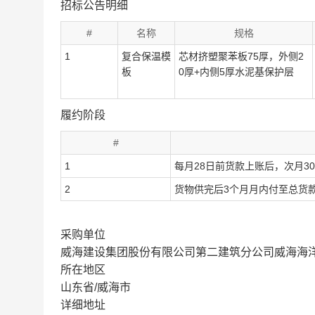
招标公告明细
#
名称
规格
1
复合保温模
芯材挤塑聚苯板75厚，外侧2
板
0厚+内侧5厚水泥基保护层
履约阶段
#
1
每月28日前货款上账后，次月3
2
货物供完后3个月月内付至总货款
采购单位
威海建设集团股份有限公司第二建筑分公司威海海
所在地区
山东省/威海市
详细地址