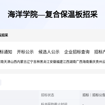
海洋学院—复合保温板招采
板招采
标通知
开标公示
候选人公示
企业招标查询
招标
河南
天津
山西
内蒙古
辽宁
吉林
黑龙江
安徽
福建
江西
湖南
广西
海南
重庆
贵州
招标状态
招标｜招标公
标书获取截止时间