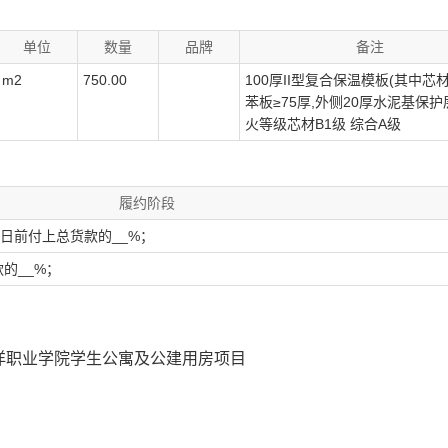
单位
数量
品牌
备注
m2
750.00
100厚II型复合保温模板(其中芯
苯板≥75厚,外侧20厚水泥基保护
火等级芯材B1级 综合A级
履约阶段
0日前付上总货款的__%；
的__%；
洋职业学院学生公寓及公建用房项目