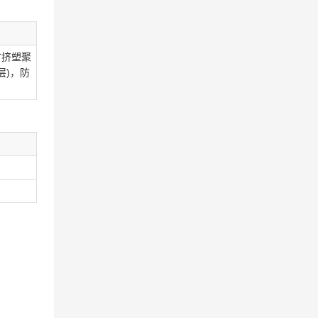
材挤塑聚
层)，防