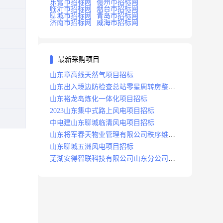
东营市招标网
德州市招标网
临沂市招标网
烟台市招标网
聊城市招标网
青岛市招标网
济南市招标网
威海市招标网
最新采购项目
山东章高线天然气项目招标
山东出入境边防检查总站零星周转房整修
项目招标中标
山东裕龙岛炼化一体化项目招标
2023山东集中式路上风电项目招标
中电建山东聊城临清风电项目招标
山东将军春天物业管理有限公司秩序维护
服务项目招标公告
山东聊城五洲风电项目招标
芜湖安得智联科技有限公司山东分公司济
南地区快递项目招标公告