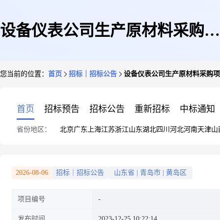
设备仪表公司生产原材料采购项
您当前的位置：
首页
招标｜招标公告
设备仪表公司生产原材料采购项
目网上竞价公告
首页
招标预告
招标公告
重新招标
中标通知
省份地区：
北京
广东
上海
江苏
浙江
山东
湖北
四川
河北
河南
天津
山
2026-08-06
招标｜招标公告
山东省
|
青岛市
|
黄岛区
项目编号
发布时间
2023-12-25 10:22:14