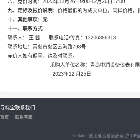
八、竞价时间：2023年12月26日9:00-12月26日17:00
九
、定标及报价说明
：
价格最低的为成交单位，同样价格，
十
、其他事项：
无
十一、
联系方式
联系人： 王 茜 联系电话/传真：13206386313
联系地址：青岛黄岛区云海路798号
竞价人如有疑问，请及时联系。
采购人单位名称：青岛中润设备仪表有限
2023年12 月25日
寻标宝
联系我们
首页
联系客服
© Baidu
使用爱番番前必读
沪ICP备