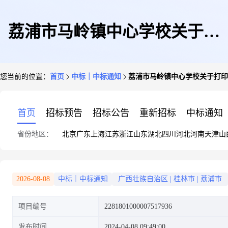
荔浦市马岭镇中心学校关于打
您当前的位置：
首页
中标｜中标通知
荔浦市马岭镇中心学校关于打印
印/复印纸的网上超市采购项目
首页
招标预告
招标公告
重新招标
中标通知
省份地区：
北京
广东
上海
江苏
浙江
山东
湖北
四川
河北
河南
天津
山
成交公告
2026-08-08
中标｜中标通知
广西壮族自治区
|
桂林市
|
荔浦市
项目编号
2281801000007517936
发布时间
2024-04-08 09:49:00