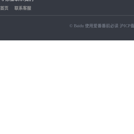
首页
联系客服
© Baidu
使用爱番番前必读
沪ICP备
NEW
HOT
暂时没有搜索结果…