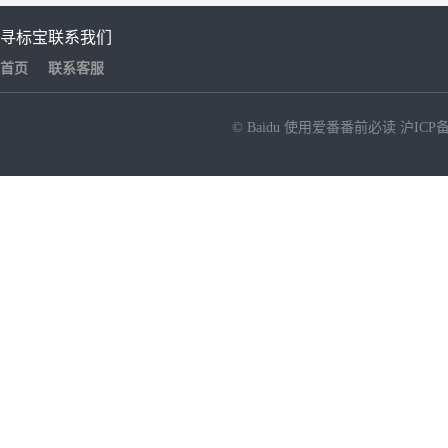
寻标宝
联系我们
首页
联系客服
© Baidu
使用爱番番前必读
沪ICP备
NEW
HOT
暂时没有搜索结果…