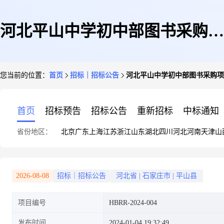
河北平山中学初中部图书采购项
您当前的位置：
首页
招标｜招标公告
河北平山中学初中部图书采购项
目公开询比公告
首页
招标预告
招标公告
重新招标
中标通知
省份地区：
北京
广东
上海
江苏
浙江
山东
湖北
四川
河北
河南
天津
山
2026-08-08
招标｜招标公告
河北省
|
石家庄市
|
平山县
项目编号
HBRR-2024-004
发布时间
2024-01-04 19:32:49