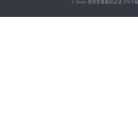
© Baidu
使用爱番番前必读
沪ICP备
NEW
HOT
暂时没有搜索结果…