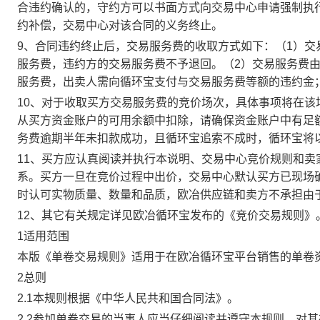
合违约确认的，守约方可以书面方式向交易中心申请强制执
约补偿，交易中心对该合同的义务终止。
9、合同违约终止后，交易服务费的收取方式如下：（1）
服务费，违约方的交易服务费不予退回。（2）交易服务费
服务费，出卖人需向循环宝支付与交易服务费等额的违约金
10、对于收取买方交易服务费的竞价场次，具体事项将在
从买方资金账户的可用余额中扣除，请确保资金账户中有足
务费逾期半年未扣款成功，且循环宝追索不成时，循环宝将
11、买方应认真阅读并执行本说明、交易中心竞价规则和
系。买方一旦在竞价过程中出价，交易中心默认买方已现场
时认可实物质量、数量和品质，欧冶供应链和卖方不承担由
12、其它有关规定详见欧冶循环宝发布的《竞价交易规则》
1适用范围
本版《单卷交易规则》适用于在欧冶循环宝平台销售的单卷
2总则
2.1本规则根据《中华人民共和国合同法》。
2.2参加单卷交易的当事人应当仔细阅读并遵守本规则，对