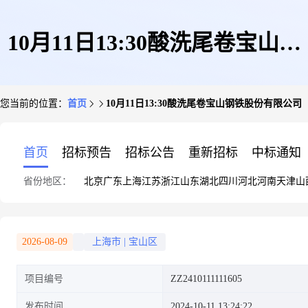
10月11日13:30酸洗尾卷宝山钢
您当前的位置：
首页
10月11日13:30酸洗尾卷宝山钢铁股份有限公司
铁股份有限公司
首页
招标预告
招标公告
重新招标
中标通知
省份地区：
北京
广东
上海
江苏
浙江
山东
湖北
四川
河北
河南
天津
山
2026-08-09
上海市
|
宝山区
项目编号
ZZ2410111111605
发布时间
2024-10-11 13:24:22