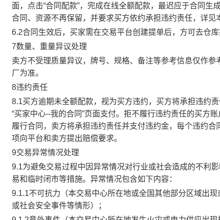
面，点击“合同配款”，完成在线全额配款，最迟应于合同生成当
合同、资源不再保留，并要求买方依约承担违约责任，详见
6.2合同生效后，买家需在交易平台创建提单后，方可去仓
7数量、重量异议处理
卖方不受理质量异议，牌号、规格、备注等参考信息仅作参
厂为准。
8违约责任
8.1买方逾期未全额配款，视为买方违约，买方将承担违约
“买家中心--我的合同”页面支付。拒不履行违约责任的买
履行合同，卖方将承担违约责任并支付违约金，每个违约合同
项向平台和卖方提出赔偿要求。
9交易异常情况处理
9.1为避免交易过程中因异常情况对行业或社会造成的不利
易和临时闭市等措施。异常情况包含如下内容：
9.1.1不可抗力（本交易中心所在地或全国其他部分区域
或社会安全事件等情形）；
9.1.2意外事件（本交易中心所在地发生火灾或电力供应出