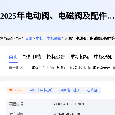
2025年电动阀、电磁阀及配件等
您当前的位置：
首页
中标｜中标通知
2025年电动阀、电磁阀及配件
采购采购结果公告
首页
招标预告
招标公告
重新招标
中标通知
省份地区：
北京
广东
上海
江苏
浙江
山东
湖北
四川
河北
河南
天津
山
2026-08-07
中标｜中标通知
湖南省
|
株洲市
|
石峰区
项目编号
4Y00-XJD-25-03891
发布时间
2026-01-06 16:28:13