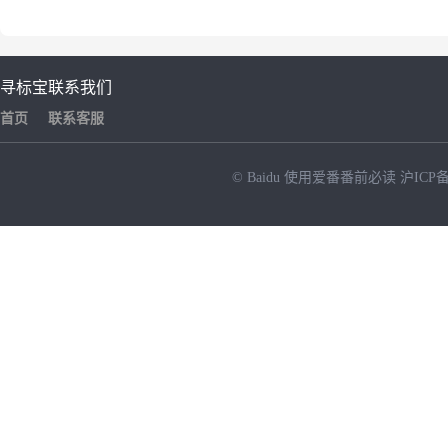
寻标宝
联系我们
首页
联系客服
© Baidu
使用爱番番前必读
沪ICP备
NEW
HOT
暂时没有搜索结果…