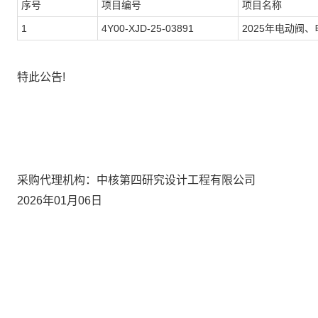
序号
项目编号
项目名称
1
4Y00-XJD-25-03891
2025
年电动阀、
特此公告
!
采购代理机构：中核第四研究设计工程有限公司
2026
年
01
月
06
日